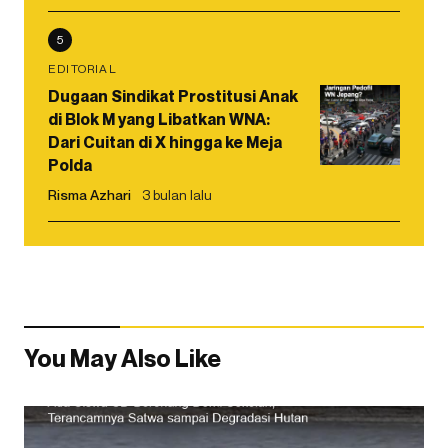
5
EDITORIAL
Dugaan Sindikat Prostitusi Anak
di Blok M yang Libatkan WNA:
Dari Cuitan di X hingga ke Meja
Polda
Risma Azhari
3 bulan lalu
You May Also Like