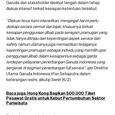
Garuda dan stakeholder disebut tengah dalam tahap
diskusi intensif terkait kesiapan ketentuan tersebut.
“
Diskusi terus kami intensifkan, mengingat hal ini perlu
disikapi secara cermat dan bijak, khususnya terkait
kesiapan penggunaan jilbab pada seragam pramugari yang
tidak hanya ditinjau dari kepentingan aspek service dan
safety namun utamanya juga memastikan terjaganya
kepentingan pramugari sebagai individu yang memilih opsi
penggunaan jilbab dalam kesiapannya sebagai garda
terdepan pelayanan penerbangan Garuda Indonesia yang
bergerak di segmen penerbangan full service”
, ujar Direktur
Utama Garuda Indonesia Irfan Setiaputra dalam
keterangan resmi, dikutip Senin (6/2).
Baca juga: Hong Kong Bagikan 500.000 Tiket
Pesawat Gratis untuk Kebut Pertumbuhan Sektor
Pariwisata