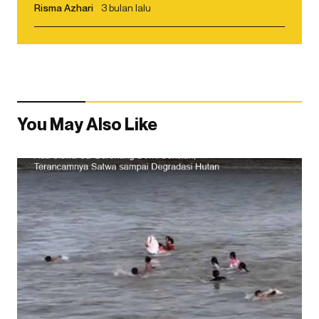
Risma Azhari
3 bulan lalu
You May Also Like