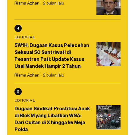
Risma Azhari
2 bulan lalu
4
EDITORIAL
5W1H: Dugaan Kasus Pelecehan
Seksual 50 Santriwati di
Pesantren Pati: Update Kasus
Usai Mandek Hampir 2 Tahun
Risma Azhari
2 bulan lalu
5
EDITORIAL
Dugaan Sindikat Prostitusi Anak
di Blok M yang Libatkan WNA:
Dari Cuitan di X hingga ke Meja
Polda