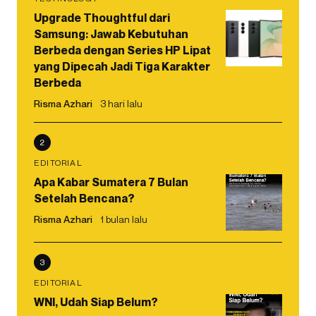
Upgrade Thoughtful dari
Samsung: Jawab Kebutuhan
Berbeda dengan Series HP Lipat
yang Dipecah Jadi Tiga Karakter
Berbeda
Risma Azhari
3 hari lalu
2
EDITORIAL
Apa Kabar Sumatera 7 Bulan
Setelah Bencana?
Risma Azhari
1 bulan lalu
3
EDITORIAL
WNI, Udah Siap Belum?