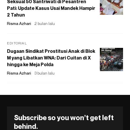
Seksual 50 Santriwati di Pesantren
Pati: Update Kasus Usai Mandek Hampir
2 Tahun
Risma Azhari
2 bulan lalu
EDITORIAL
Dugaan Sindikat Prostitusi Anak di Blok
M yang Libatkan WNA: Dari Cuitan di X
hingga ke Meja Polda
Risma Azhari
3 bulan lalu
Subscribe so you won’t get left
behind.