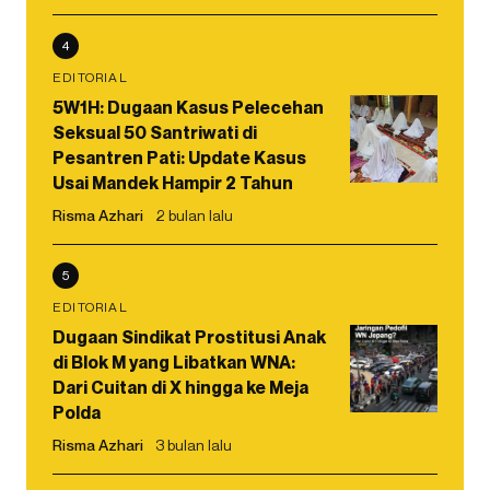
4
EDITORIAL
5W1H: Dugaan Kasus Pelecehan
Seksual 50 Santriwati di
Pesantren Pati: Update Kasus
Usai Mandek Hampir 2 Tahun
Risma Azhari
2 bulan lalu
5
EDITORIAL
Dugaan Sindikat Prostitusi Anak
di Blok M yang Libatkan WNA:
Dari Cuitan di X hingga ke Meja
Polda
Risma Azhari
3 bulan lalu