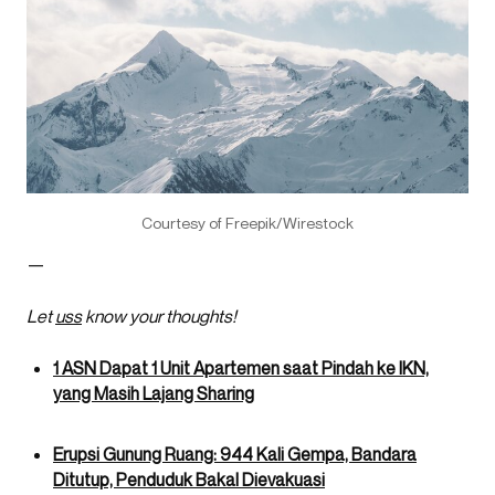
Courtesy of Freepik/Wirestock
—
Let
uss
know your thoughts!
1 ASN Dapat 1 Unit Apartemen saat Pindah ke IKN,
yang Masih Lajang Sharing
Erupsi Gunung Ruang: 944 Kali Gempa, Bandara
Ditutup, Penduduk Bakal Dievakuasi