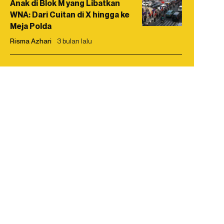
Anak di Blok M yang Libatkan
WNA: Dari Cuitan di X hingga ke
Meja Polda
Risma Azhari
3 bulan lalu