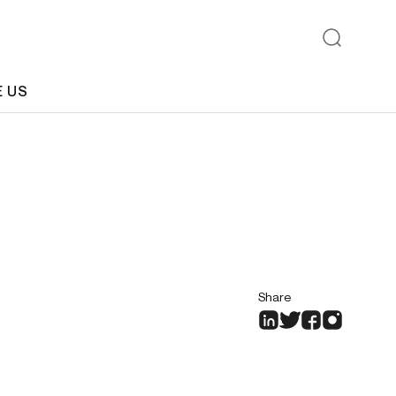
E US
Share