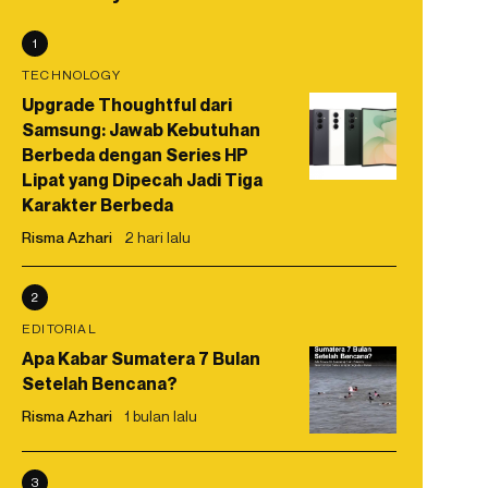
1
TECHNOLOGY
Upgrade Thoughtful dari
Samsung: Jawab Kebutuhan
Berbeda dengan Series HP
Lipat yang Dipecah Jadi Tiga
Karakter Berbeda
Risma Azhari
2 hari lalu
2
EDITORIAL
Apa Kabar Sumatera 7 Bulan
Setelah Bencana?
Risma Azhari
1 bulan lalu
3