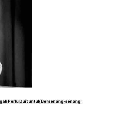
gak Perlu Duit untuk Bersenang-senang’