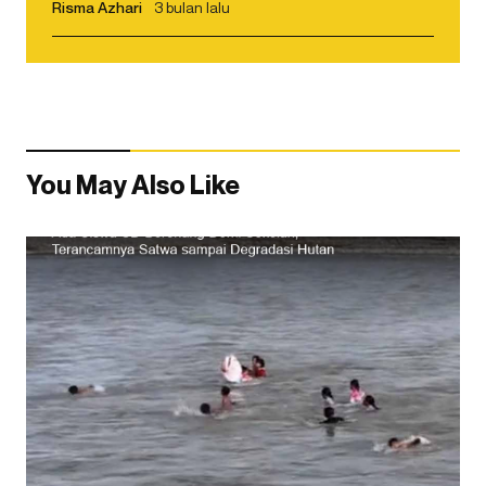
Risma Azhari
3 bulan lalu
You May Also Like