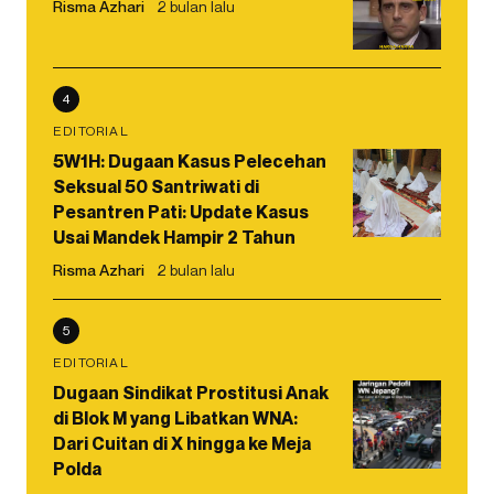
Risma Azhari
2 bulan lalu
4
EDITORIAL
5W1H: Dugaan Kasus Pelecehan
Seksual 50 Santriwati di
Pesantren Pati: Update Kasus
Usai Mandek Hampir 2 Tahun
Risma Azhari
2 bulan lalu
5
EDITORIAL
Dugaan Sindikat Prostitusi Anak
di Blok M yang Libatkan WNA:
Dari Cuitan di X hingga ke Meja
Polda