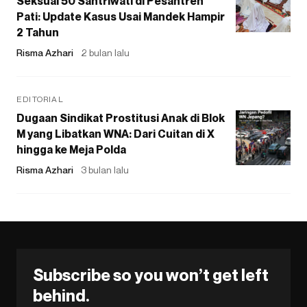
Seksual 50 Santriwati di Pesantren
Pati: Update Kasus Usai Mandek Hampir
2 Tahun
Risma Azhari
2 bulan lalu
EDITORIAL
Dugaan Sindikat Prostitusi Anak di Blok
M yang Libatkan WNA: Dari Cuitan di X
hingga ke Meja Polda
Risma Azhari
3 bulan lalu
Subscribe so you won’t get left
behind.