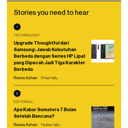
Stories you need to hear
1
TECHNOLOGY
Upgrade Thoughtful dari
Samsung: Jawab Kebutuhan
Berbeda dengan Series HP Lipat
yang Dipecah Jadi Tiga Karakter
Berbeda
Risma Azhari
3 hari lalu
2
EDITORIAL
Apa Kabar Sumatera 7 Bulan
Setelah Bencana?
Risma Azhari
1 bulan lalu