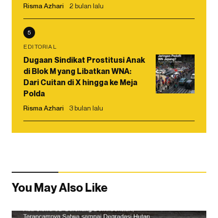
Risma Azhari
2 bulan lalu
5
EDITORIAL
Dugaan Sindikat Prostitusi Anak
di Blok M yang Libatkan WNA:
Dari Cuitan di X hingga ke Meja
Polda
Risma Azhari
3 bulan lalu
You May Also Like