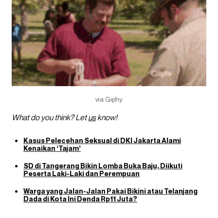
via Giphy
What do you think? Let
us
know!
Kasus Pelecehan Seksual di DKI Jakarta Alami
Kenaikan ‘Tajam’
SD di Tangerang Bikin Lomba Buka Baju, Diikuti
Peserta Laki-Laki dan Perempuan
Warga yang Jalan-Jalan Pakai Bikini atau Telanjang
Dada di Kota Ini Denda Rp11 Juta?