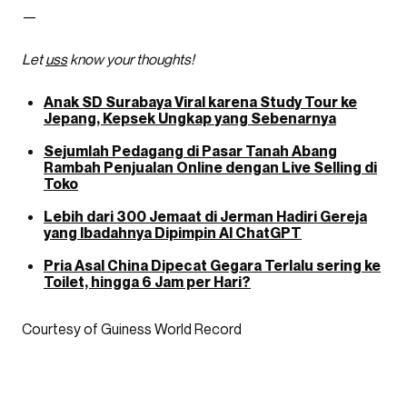
—
Let
uss
know your thoughts!
Anak SD Surabaya Viral karena Study Tour ke
Jepang, Kepsek Ungkap yang Sebenarnya
Sejumlah Pedagang di Pasar Tanah Abang
Rambah Penjualan Online dengan Live Selling di
Toko
Lebih dari 300 Jemaat di Jerman Hadiri Gereja
yang Ibadahnya Dipimpin AI ChatGPT
Pria Asal China Dipecat Gegara Terlalu sering ke
Toilet, hingga 6 Jam per Hari?
Courtesy of Guiness World Record