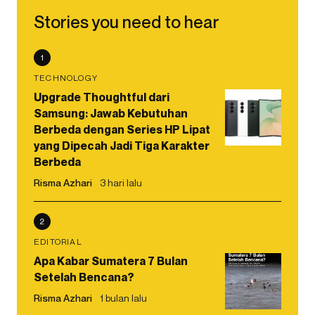
Stories you need to hear
1
TECHNOLOGY
Upgrade Thoughtful dari
Samsung: Jawab Kebutuhan
Berbeda dengan Series HP Lipat
yang Dipecah Jadi Tiga Karakter
Berbeda
Risma Azhari
3 hari lalu
2
EDITORIAL
Apa Kabar Sumatera 7 Bulan
Setelah Bencana?
Risma Azhari
1 bulan lalu