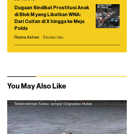
Dugaan Sindikat Prostitusi Anak
di Blok M yang Libatkan WNA:
Dari Cuitan di X hingga ke Meja
Polda
Risma Azhari
3 bulan lalu
You May Also Like