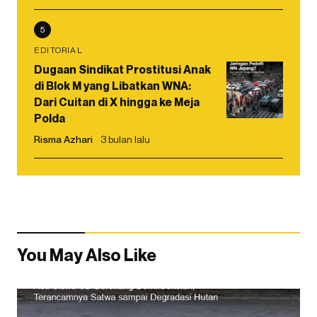
5
EDITORIAL
Dugaan Sindikat Prostitusi Anak
di Blok M yang Libatkan WNA:
Dari Cuitan di X hingga ke Meja
Polda
Risma Azhari
3 bulan lalu
You May Also Like