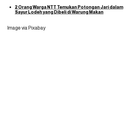
2 Orang Warga NTT Temukan Potongan Jari dalam
Sayur Lodeh yang Dibeli di Warung Makan
Image via Pixabay