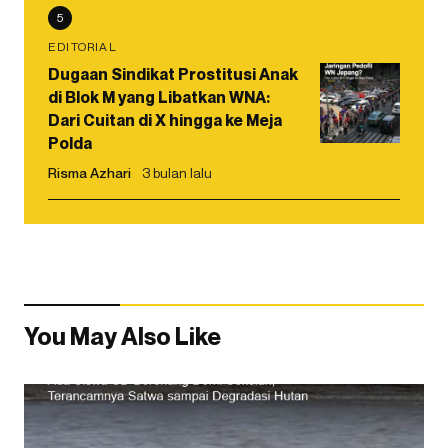
5
EDITORIAL
Dugaan Sindikat Prostitusi Anak
di Blok M yang Libatkan WNA:
Dari Cuitan di X hingga ke Meja
Polda
Risma Azhari
3 bulan lalu
You May Also Like