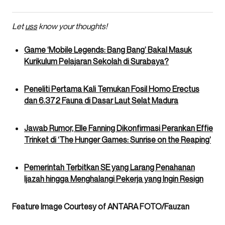
Let
uss
know your thoughts!
Game ‘Mobile Legends: Bang Bang’ Bakal Masuk
Kurikulum Pelajaran Sekolah di Surabaya?
Peneliti Pertama Kali Temukan Fosil Homo Erectus
dan 6.372 Fauna di Dasar Laut Selat Madura
Jawab Rumor, Elle Fanning Dikonfirmasi Perankan Effie
Trinket di ‘The Hunger Games: Sunrise on the Reaping’
Pemerintah Terbitkan SE yang Larang Penahanan
Ijazah hingga Menghalangi Pekerja yang Ingin Resign
Feature Image Courtesy of ANTARA FOTO/Fauzan