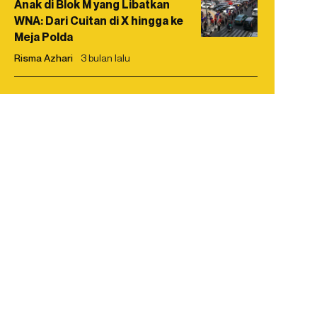
Anak di Blok M yang Libatkan
WNA: Dari Cuitan di X hingga ke
Meja Polda
Risma Azhari
3 bulan lalu