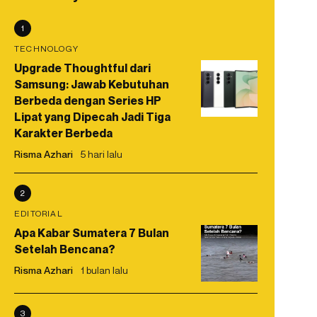
1
TECHNOLOGY
Upgrade Thoughtful dari
Samsung: Jawab Kebutuhan
Berbeda dengan Series HP
Lipat yang Dipecah Jadi Tiga
Karakter Berbeda
Risma Azhari
5 hari lalu
2
EDITORIAL
Apa Kabar Sumatera 7 Bulan
Setelah Bencana?
Risma Azhari
1 bulan lalu
3