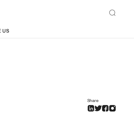
E US
Share