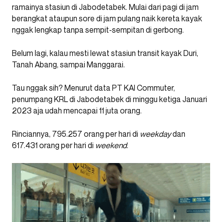
ramainya stasiun di Jabodetabek. Mulai dari pagi di jam
berangkat ataupun sore di jam pulang naik kereta kayak
nggak lengkap tanpa sempit-sempitan di gerbong.
Belum lagi, kalau mesti lewat stasiun transit kayak Duri,
Tanah Abang, sampai Manggarai.
Tau nggak sih? Menurut data PT KAI Commuter,
penumpang KRL di Jabodetabek di minggu ketiga Januari
2023 aja udah mencapai 11 juta orang.
Rinciannya, 795.257 orang per hari di
weekday
dan
617.431 orang per hari di
weekend
.