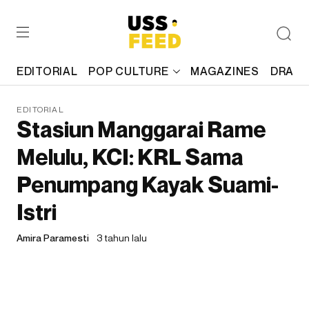
EDITORIAL
POP CULTURE
MAGAZINES
DRAFT
EDITORIAL
Stasiun Manggarai Rame
Melulu, KCI: KRL Sama
Penumpang Kayak Suami-
Istri
Amira Paramesti
3 tahun lalu