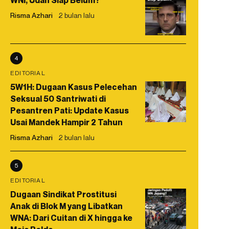
WNI, Udah Siap Belum?
Risma Azhari
2 bulan lalu
4
EDITORIAL
5W1H: Dugaan Kasus Pelecehan
Seksual 50 Santriwati di
Pesantren Pati: Update Kasus
Usai Mandek Hampir 2 Tahun
Risma Azhari
2 bulan lalu
5
EDITORIAL
Dugaan Sindikat Prostitusi
Anak di Blok M yang Libatkan
WNA: Dari Cuitan di X hingga ke