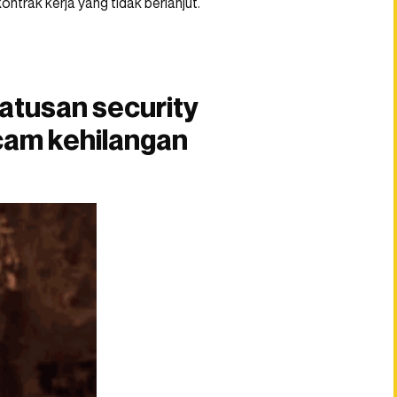
ntrak kerja yang tidak berlanjut.
ratusan security
cam kehilangan