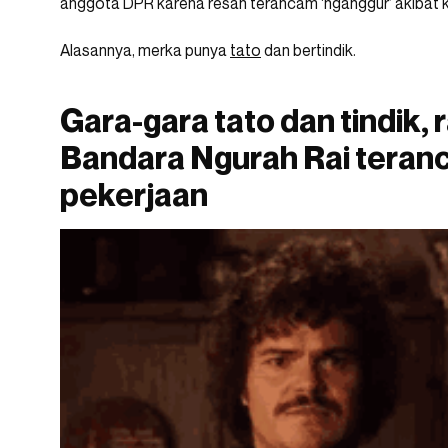
anggota DPR karena resah terancam ‘nganggur’ akibat ko
Alasannya, merka punya
tato
dan bertindik.
Gara-gara tato dan tindik, 
Bandara Ngurah Rai teran
pekerjaan