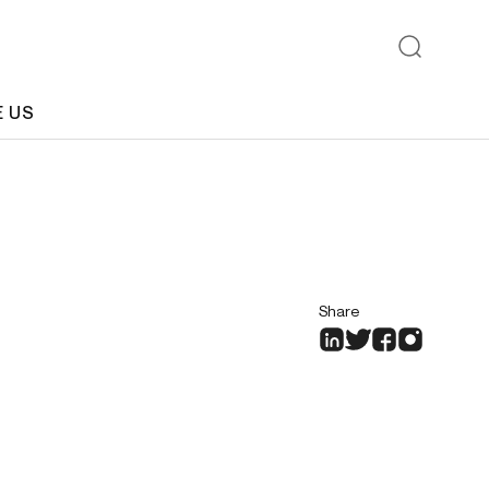
E US
Share