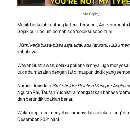
via Giphy
Masih berkeluh tentang kriteria tersebut, Amik bercerita
Sejak dulu, belum pernah ada ‘seleksi’ seperti ini.
“
Kami kerja biasa-biasa saja, tidak ada (aturan). Kalau mem
imbuhnya.
Wayan Suatrawan, selaku pekerja lainnya juga menyesalka
tak ada masalah dengan tato maupun tindik yang sempat i
Namun di sisi lain,
Stakeholder Relation Manager Angkasa 
Ngurah Rai, Taufan Yudhistira mengatakan bahasa ‘pem
dan bertindik tidaklah benar.
Walau begitu, ia menyebut ini hanyalah ‘seleksi ulang’ d
Desember 2021 nanti.