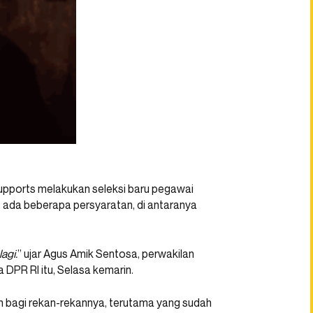
upports melakukan seleksi baru pegawai
t, ada beberapa persyaratan, di antaranya
agi.
” ujar Agus Amik Sentosa, perwakilan
DPR RI itu, Selasa kemarin.
an bagi rekan-rekannya, terutama yang sudah