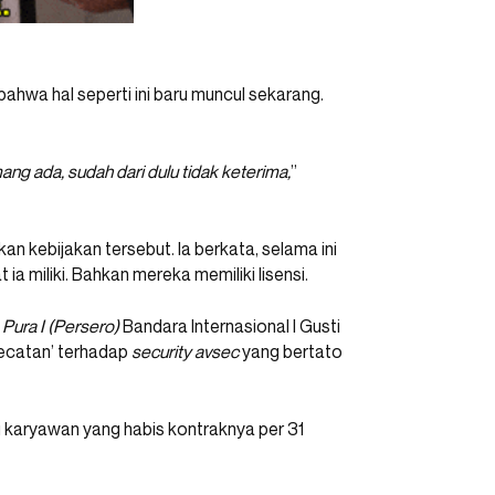
 bahwa hal seperti ini baru muncul sekarang.
ang ada, sudah dari dulu tidak keterima,
”
n kebijakan tersebut. Ia berkata, selama ini
a miliki. Bahkan mereka memiliki lisensi.
Pura I (Persero)
Bandara Internasional I Gusti
ecatan’ terhadap
security avsec
yang bertato
ari karyawan yang habis kontraknya per 31