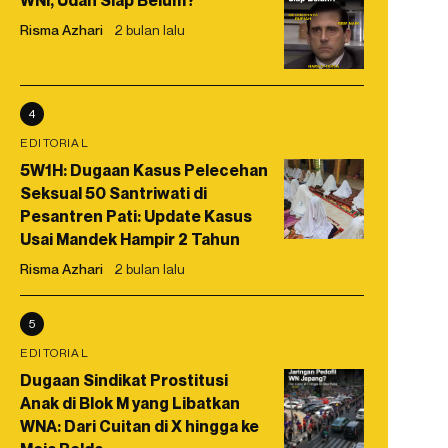
WNI, Udah Siap Belum?
Risma Azhari
2 bulan lalu
4
EDITORIAL
5W1H: Dugaan Kasus Pelecehan
Seksual 50 Santriwati di
Pesantren Pati: Update Kasus
Usai Mandek Hampir 2 Tahun
Risma Azhari
2 bulan lalu
5
EDITORIAL
Dugaan Sindikat Prostitusi
Anak di Blok M yang Libatkan
WNA: Dari Cuitan di X hingga ke