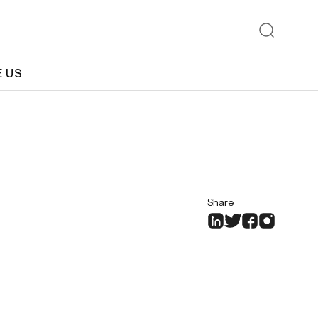
E US
Share