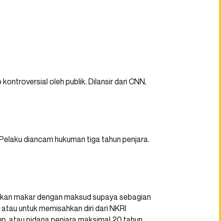
ontroversial oleh publik. Dilansir dari CNN,
 Pelaku diancam hukuman tiga tahun penjara.
ukan makar dengan maksud supaya sebagian
 atau untuk memisahkan diri dari NKRI
up, atau pidana penjara maksimal 20 tahun.