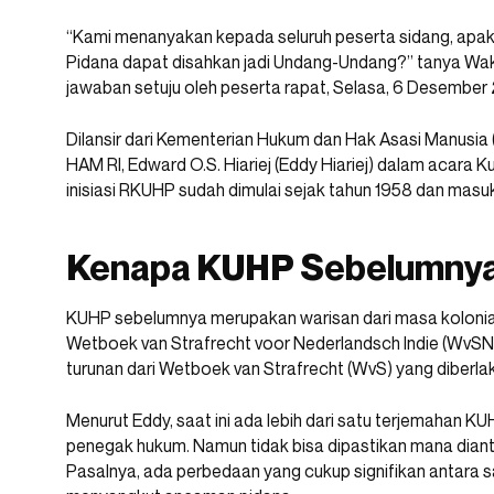
“Kami menanyakan kepada seluruh peserta sidang, ap
Pidana dapat disahkan jadi Undang-Undang?” tanya Waki
jawaban setuju oleh peserta rapat, Selasa, 6 Desember
Dilansir dari Kementerian Hukum dan Hak Asasi Manusi
HAM RI, Edward O.S. Hiariej (Eddy Hiariej) dalam aca
inisiasi RKUHP sudah dimulai sejak tahun 1958 dan mas
Kenapa KUHP Sebelumnya 
KUHP sebelumnya merupakan warisan dari masa kolonia
Wetboek van Strafrecht voor Nederlandsch Indie (WvSNI
turunan dari Wetboek van Strafrecht (WvS) yang diberla
Menurut Eddy, saat ini ada lebih dari satu terjemahan 
penegak hukum. Namun tidak bisa dipastikan mana diant
Pasalnya, ada perbedaan yang cukup signifikan antara 