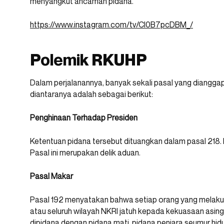
menyangkut ancaman pidana.
https://www.instagram.com/tv/Cl0B7pcDBM_/
Polemik RKUHP
Dalam perjalanannya, banyak sekali pasal yang dianggap k
diantaranya adalah sebagai berikut:
Penghinaan Terhadap Presiden
Ketentuan pidana tersebut dituangkan dalam pasal 218.
Pasal ini merupakan delik aduan.
Pasal Makar
Pasal 192 menyatakan bahwa setiap orang yang melak
atau seluruh wilayah NKRI jatuh kepada kekuasaan asing
dipidana dengan pidana mati, pidana penjara seumur hid