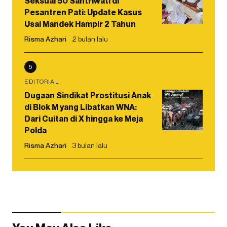
Seksual 50 Santriwati di
Pesantren Pati: Update Kasus
Usai Mandek Hampir 2 Tahun
Risma Azhari
2 bulan lalu
5
EDITORIAL
Dugaan Sindikat Prostitusi Anak
di Blok M yang Libatkan WNA:
Dari Cuitan di X hingga ke Meja
Polda
Risma Azhari
3 bulan lalu