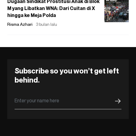
Dugaan Sindikat Prostitusi Anak di Blok
M yang Libatkan WNA: Dari Cuitan di X
hingga ke Meja Polda
Risma Azhari
3 bulan lalu
Subscribe so you won’t get left
behind.