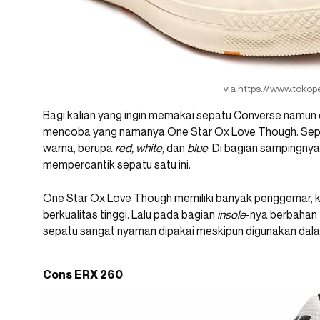
via https://www.toko
Bagi kalian yang ingin memakai sepatu Converse namun 
mencoba yang namanya One Star Ox Love Though. Sepa
warna, berupa
red, white,
dan
blue
. Di bagian sampingny
mempercantik sepatu satu ini.
One Star Ox Love Though memiliki banyak penggemar, k
berkualitas tinggi. Lalu pada bagian
insole
-nya berbahan
sepatu sangat nyaman dipakai meskipun digunakan dal
Cons ERX 260