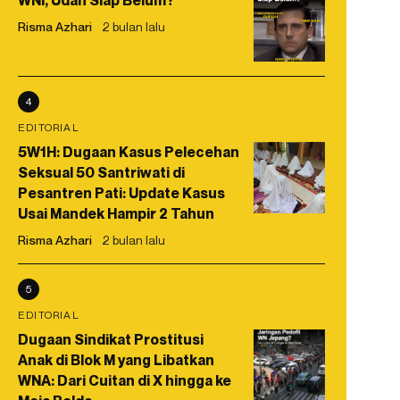
WNI, Udah Siap Belum?
Risma Azhari
2 bulan lalu
4
EDITORIAL
5W1H: Dugaan Kasus Pelecehan
Seksual 50 Santriwati di
Pesantren Pati: Update Kasus
Usai Mandek Hampir 2 Tahun
Risma Azhari
2 bulan lalu
5
EDITORIAL
Dugaan Sindikat Prostitusi
Anak di Blok M yang Libatkan
WNA: Dari Cuitan di X hingga ke