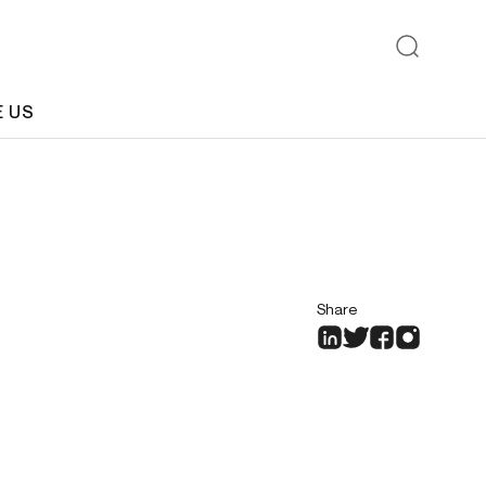
E US
Share