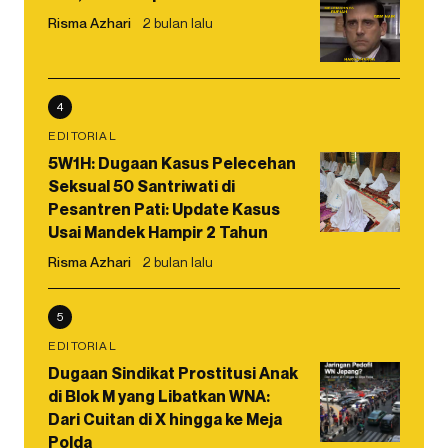
Risma Azhari
2 bulan lalu
4
EDITORIAL
5W1H: Dugaan Kasus Pelecehan
Seksual 50 Santriwati di
Pesantren Pati: Update Kasus
Usai Mandek Hampir 2 Tahun
Risma Azhari
2 bulan lalu
5
EDITORIAL
Dugaan Sindikat Prostitusi Anak
di Blok M yang Libatkan WNA:
Dari Cuitan di X hingga ke Meja
Polda