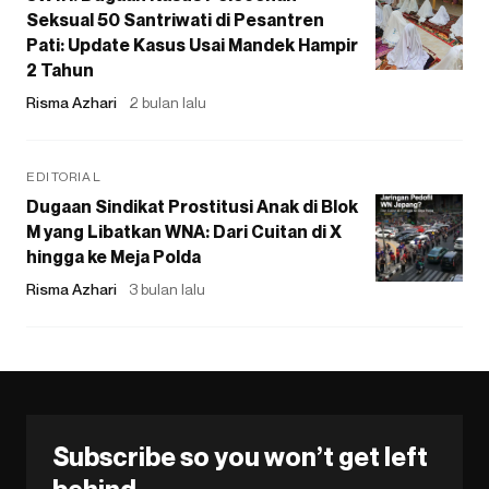
Seksual 50 Santriwati di Pesantren
Pati: Update Kasus Usai Mandek Hampir
2 Tahun
Risma Azhari
2 bulan lalu
EDITORIAL
Dugaan Sindikat Prostitusi Anak di Blok
M yang Libatkan WNA: Dari Cuitan di X
hingga ke Meja Polda
Risma Azhari
3 bulan lalu
Subscribe so you won’t get left