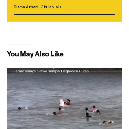
Risma Azhari
3 bulan lalu
You May Also Like