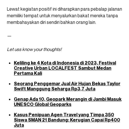
Lewat kegiatan positif ini diharapkan para pebalap jalanan
memiliki tempat untuk menyalurkan bakat mereka tanpa
membahayakan diri sendiri bahkan orang lain.
—
Let uss know your thoughts!
Keliling ke 4 Kota di Indonesia di 2023, Festival
Creative Urban LOCALFEST Sambut Medan
Pertama Kali
Seorang Penggemar Jual Air Hujan Bekas Taylor
Swift Manggung Seharga Rp3,7 Juta
Genap Ada 10, Geopark Merangin di Jambi Masuk
UNESCO Global Geoparks
Kasus Penipuan Agen Travel yang Timpa 350
Siswa SMAN 21 Bandung: Kerugian Capai Rp400
Juta