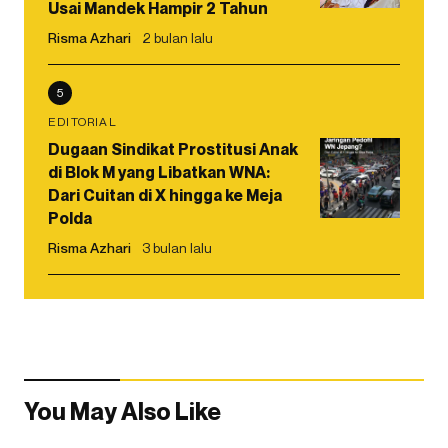
Usai Mandek Hampir 2 Tahun
Risma Azhari
2 bulan lalu
5
EDITORIAL
Dugaan Sindikat Prostitusi Anak
di Blok M yang Libatkan WNA:
Dari Cuitan di X hingga ke Meja
Polda
Risma Azhari
3 bulan lalu
You May Also Like