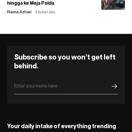
hingga ke Meja Polda
Risma Azhari
3 bulan lalu
Subscribe so you won’t get left
behind.
Your daily intake of everything trending