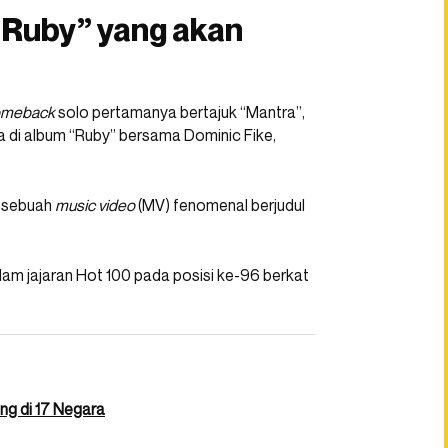
“Ruby” yang akan
comeback
solo pertamanya bertajuk “Mantra”,
a di album “Ruby” bersama Dominic Fike,
s sebuah
music video
(MV) fenomenal berjudul
 jajaran Hot 100 pada posisi ke-96 berkat
ng di 17 Negara