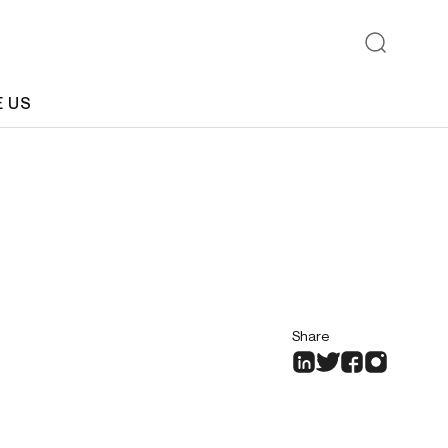
E US
Share