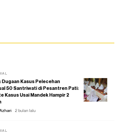
RIAL
: Dugaan Kasus Pelecehan
al 50 Santriwati di Pesantren Pati:
e Kasus Usai Mandek Hampir 2
n
Azhari
2 bulan lalu
RIAL