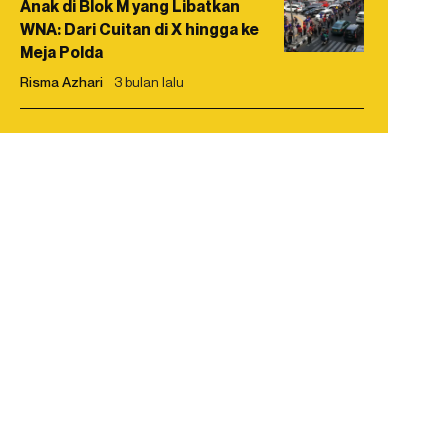
Anak di Blok M yang Libatkan
WNA: Dari Cuitan di X hingga ke
Meja Polda
Risma Azhari
3 bulan lalu