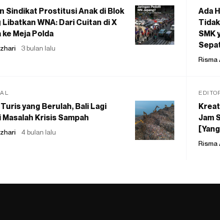
 Sindikat Prostitusi Anak di Blok
Ada H
 Libatkan WNA: Dari Cuitan di X
Tidak
 ke Meja Polda
SMK y
Sepat
zhari
3 bulan lalu
Risma 
IAL
EDITO
Turis yang Berulah, Bali Lagi
Kreat
 Masalah Krisis Sampah
Jam S
[Yang
zhari
4 bulan lalu
Risma 