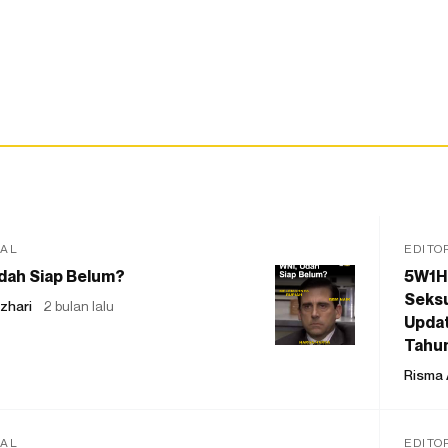
IAL
EDITO
dah Siap Belum?
5W1H
Seksu
zhari
2 bulan lalu
Updat
Tahu
Risma 
IAL
EDITO