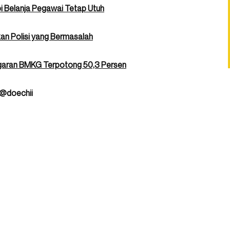
pi Belanja Pegawai Tetap Utuh
an Polisi yang Bermasalah
ggaran BMKG Terpotong 50,3 Persen
 @doechii