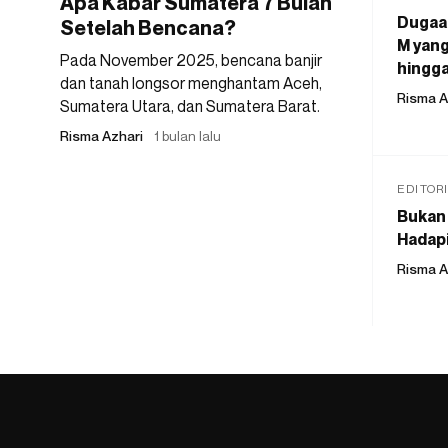
Apa Kabar Sumatera 7 Bulan
Dugaan
Setelah Bencana?
M yang
Pada November 2025, bencana banjir
hingga
dan tanah longsor menghantam Aceh,
Risma A
Sumatera Utara, dan Sumatera Barat.
Risma Azhari
1 bulan lalu
EDITOR
Bukan 
Hadapi
Risma A