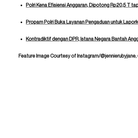
Polri Kena Efisiensi Anggaran, Dipotong Rp20,5 T ta
Propam Polri Buka Layanan Pengaduan untuk Lapork
Kontradiktif dengan DPR, Istana Negara Bantah An
Feature Image Courtesy of Instagram/@jennierubyjane,