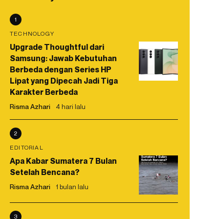
1
TECHNOLOGY
Upgrade Thoughtful dari
Samsung: Jawab Kebutuhan
Berbeda dengan Series HP
Lipat yang Dipecah Jadi Tiga
Karakter Berbeda
Risma Azhari
4 hari lalu
2
EDITORIAL
Apa Kabar Sumatera 7 Bulan
Setelah Bencana?
Risma Azhari
1 bulan lalu
3