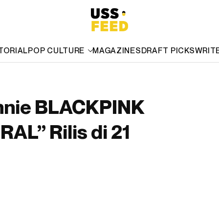
TORIAL
POP CULTURE
MAGAZINES
DRAFT PICKS
WRIT
ennie BLACKPINK
AL” Rilis di 21