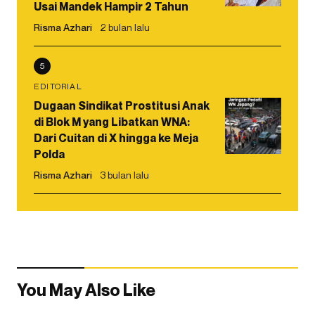
Usai Mandek Hampir 2 Tahun
Risma Azhari
2 bulan lalu
5
EDITORIAL
Dugaan Sindikat Prostitusi Anak
di Blok M yang Libatkan WNA:
Dari Cuitan di X hingga ke Meja
Polda
Risma Azhari
3 bulan lalu
You May Also Like