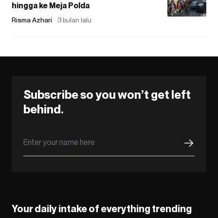
hingga ke Meja Polda
Risma Azhari
3 bulan lalu
Subscribe so you won’t get left
behind.
Your daily intake of everything trending