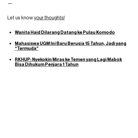
—
Let us know
your thoughts!
Wanita Haid Dilarang Datang ke Pulau Komodo
Mahasiswa UGM Ini Baru Berusia 15 Tahun, Jadi yang
“Termuda”
RKHUP: Nyekokin Miras ke Temen yang Lagi Mabok
Bisa Dihukum Penjara 1 Tahun