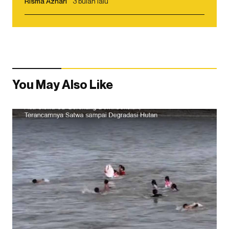
Risma Azhari
3 bulan lalu
You May Also Like