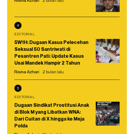
Risma Azhari
2 bulan lalu
4
EDITORIAL
5W1H: Dugaan Kasus Pelecehan
Seksual 50 Santriwati di
Pesantren Pati: Update Kasus
Usai Mandek Hampir 2 Tahun
Risma Azhari
2 bulan lalu
5
EDITORIAL
Dugaan Sindikat Prostitusi Anak
di Blok M yang Libatkan WNA:
Dari Cuitan di X hingga ke Meja
Polda