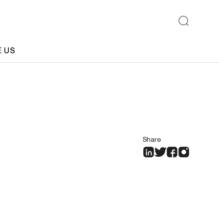
E US
Share