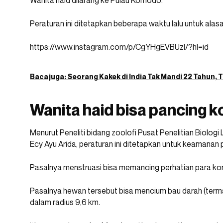
Wanita haid dilarang ke Pulau Komodo.
Peraturan ini ditetapkan beberapa waktu lalu untuk ala
https://www.instagram.com/p/CgYHgEVBUzl/?hl=id
Baca juga:
Seorang Kakek di India Tak Mandi 22 Tahun,
Wanita haid bisa pancing 
Menurut Peneliti bidang zoolofi Pusat Penelitian Biologi
Ecy Ayu Arida, peraturan ini ditetapkan untuk keamana
Pasalnya menstruasi bisa memancing perhatian para k
Pasalnya hewan tersebut bisa mencium bau darah (term
dalam radius 9,6 km.