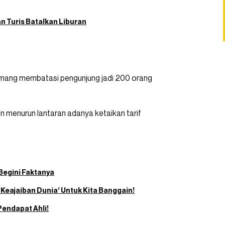
n Turis Batalkan Liburan
emang membatasi pengunjung jadi 200 orang
n menurun lantaran adanya ketaikan tarif
Begini Faktanya
 Keajaiban Dunia’ Untuk Kita Banggain!
Pendapat Ahli!