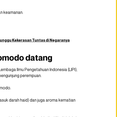
san keamanan.
 Tunggu Kekerasan Tuntas di Negaranya
komodo datang
 Lembaga Ilmu Pengetahuan Indonesia (LIPI),
n pengunjung perempuan.
omodo.
asuk darah haid) dan juga aroma kematian