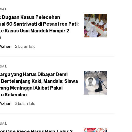
RIAL
: Dugaan Kasus Pelecehan
al 50 Santriwati di Pesantren Pati:
e Kasus Usai Mandek Hampir 2
n
Azhari
2 bulan lalu
RIAL
arga yang Harus Dibayar Demi
 Bertelanjang Kaki, Mandala: Siswa
ang Meninggal Akibat Pakai
u Kekecilan
Azhari
3 bulan lalu
RIAL
or One Piece Harus Rela Tidur 3