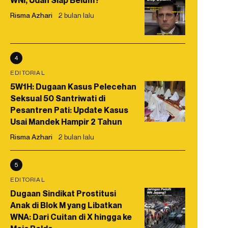
WNI, Udah Siap Belum?
Risma Azhari
2 bulan lalu
4
EDITORIAL
5W1H: Dugaan Kasus Pelecehan
Seksual 50 Santriwati di
Pesantren Pati: Update Kasus
Usai Mandek Hampir 2 Tahun
Risma Azhari
2 bulan lalu
5
EDITORIAL
Dugaan Sindikat Prostitusi
Anak di Blok M yang Libatkan
WNA: Dari Cuitan di X hingga ke