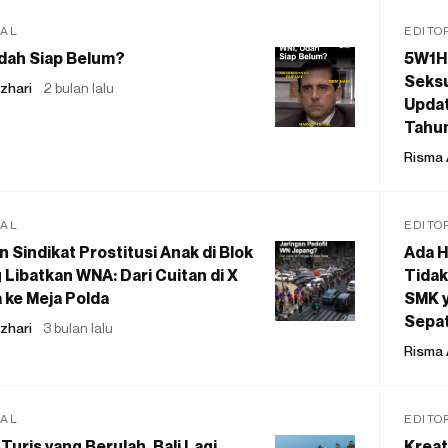
IAL
EDITO
dah Siap Belum?
5W1H
Seksu
zhari
2 bulan lalu
Updat
Tahu
Risma 
IAL
EDITO
 Sindikat Prostitusi Anak di Blok
Ada H
 Libatkan WNA: Dari Cuitan di X
Tidak
 ke Meja Polda
SMK y
Sepat
zhari
3 bulan lalu
Risma 
IAL
EDITO
Turis yang Berulah, Bali Lagi
Kreat