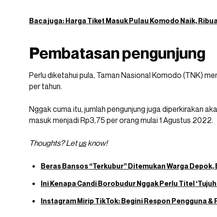
Baca juga:
Harga Tiket Masuk Pulau Komodo Naik, Ribua
Pembatasan pengunjung
Perlu diketahui pula, Taman Nasional Komodo (TNK) m
per tahun.
Nggak cuma itu, jumlah pengunjung juga diperkirakan aka
masuk menjadi Rp3,75 per orang mulai 1 Agustus 2022.
Thoughts? Let
us
know!
Beras Bansos “Terkubur” Ditemukan Warga Depok, 
Ini Kenapa Candi Borobudur Nggak Perlu Titel ‘Tujuh
Instagram Mirip TikTok: Begini Respon Pengguna & 