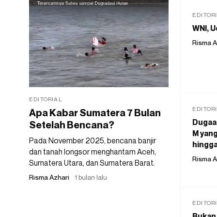
EDITOR
WNI, U
Risma A
EDITORIAL
EDITOR
Apa Kabar Sumatera 7 Bulan
Dugaan
Setelah Bencana?
M yang
Pada November 2025, bencana banjir
hingga
dan tanah longsor menghantam Aceh,
Risma A
Sumatera Utara, dan Sumatera Barat.
Risma Azhari
1 bulan lalu
EDITOR
Bukan 