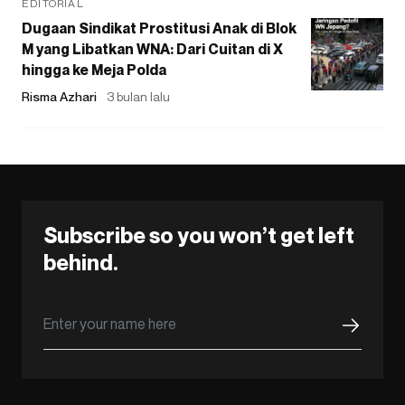
EDITORIAL
Dugaan Sindikat Prostitusi Anak di Blok
M yang Libatkan WNA: Dari Cuitan di X
hingga ke Meja Polda
Risma Azhari
3 bulan lalu
Subscribe so you won’t get left
behind.