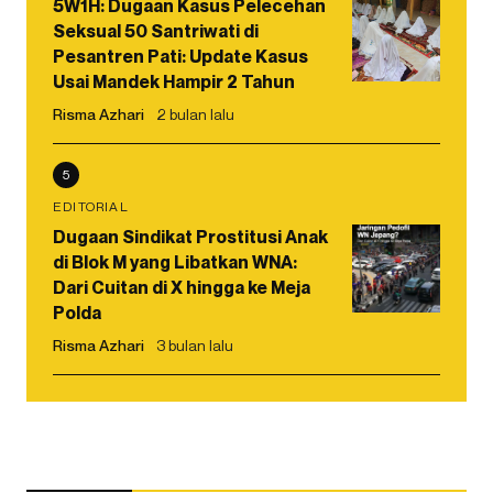
5W1H: Dugaan Kasus Pelecehan
Seksual 50 Santriwati di
Pesantren Pati: Update Kasus
Usai Mandek Hampir 2 Tahun
Risma Azhari
2 bulan lalu
5
EDITORIAL
Dugaan Sindikat Prostitusi Anak
di Blok M yang Libatkan WNA:
Dari Cuitan di X hingga ke Meja
Polda
Risma Azhari
3 bulan lalu