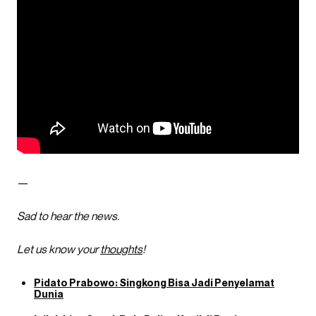
—
Sad to hear the news.
Let us know your
thoughts
!
Pidato Prabowo: Singkong Bisa Jadi Penyelamat
Dunia