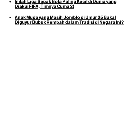
Inilah Liga Sepak Bola Paling Kecil di Dunia yang
Diakui FIFA, Timnya Cuma 2!
Anak Muda yang Masih Jomblo di Umur 25 Bakal
Diguyur Bubuk Rempah dalam Tradisi di Negara Ini?