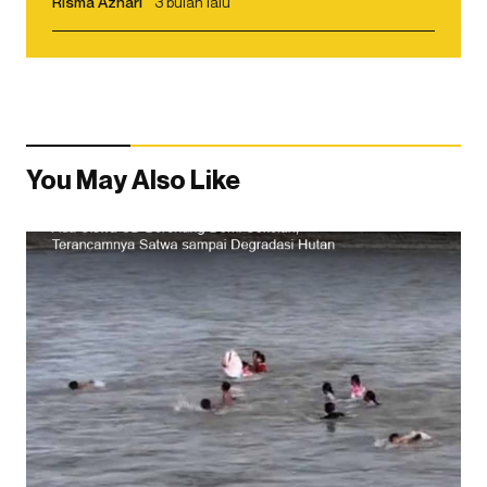
Risma Azhari
3 bulan lalu
You May Also Like