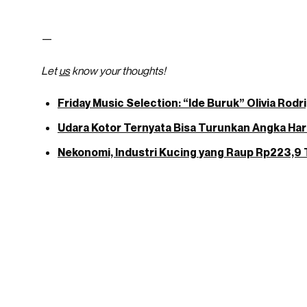
—
Let
us
know your thoughts!
Friday Music Selection: “Ide Buruk” Olivia Rod
Udara Kotor Ternyata Bisa Turunkan Angka Har
Nekonomi, Industri Kucing yang Raup Rp223,9 T