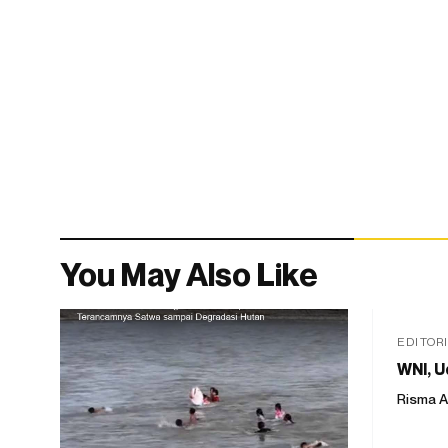
You May Also Like
EDITOR
WNI, U
Risma A