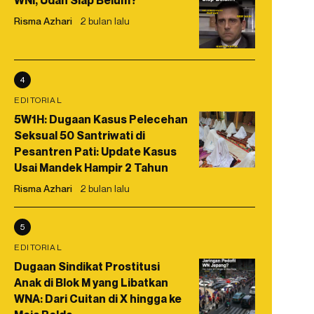
WNI, Udah Siap Belum?
Risma Azhari
2 bulan lalu
4
EDITORIAL
5W1H: Dugaan Kasus Pelecehan
Seksual 50 Santriwati di
Pesantren Pati: Update Kasus
Usai Mandek Hampir 2 Tahun
Risma Azhari
2 bulan lalu
5
EDITORIAL
Dugaan Sindikat Prostitusi
Anak di Blok M yang Libatkan
WNA: Dari Cuitan di X hingga ke