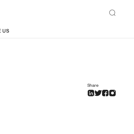
E US
Share