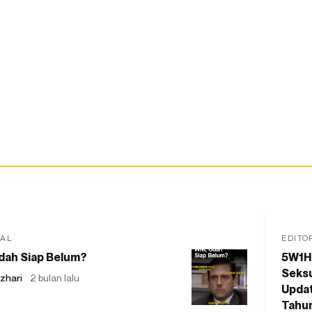
IAL
EDITO
dah Siap Belum?
5W1H
Seksu
zhari
2 bulan lalu
Updat
Tahu