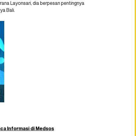
ana Layonsari, dia berpesan pentingnya
a Bali.
aca Informasi di Medsos