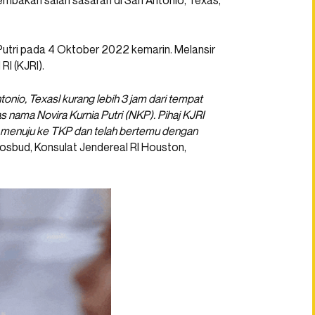
mbakan salah sasaran di San Antonio, Texas,
 Putri pada 4 Oktober 2022 kemarin. Melansir
RI (KJRI).
onio, Texasl kurang lebih 3 jam dari tempat
 nama Novira Kurnia Putri (NKP). Pihaj KJRI
 menuju ke TKP dan telah bertemu dengan
sosbud, Konsulat Jendereal RI Houston,