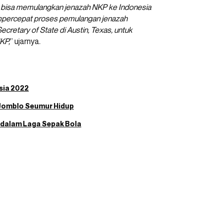
 bisa memulangkan jenazah NKP ke Indonesia
empercepat proses pemulangan jenazah
cretary of State di Austin, Texas, untuk
KP,
” ujarnya.
sia 2022
na Jomblo Seumur Hidup
a dalam Laga Sepak Bola