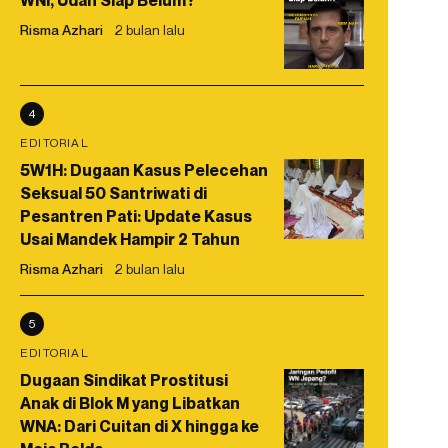
WNI, Udah Siap Belum?
Risma Azhari
2 bulan lalu
4
EDITORIAL
5W1H: Dugaan Kasus Pelecehan
Seksual 50 Santriwati di
Pesantren Pati: Update Kasus
Usai Mandek Hampir 2 Tahun
Risma Azhari
2 bulan lalu
5
EDITORIAL
Dugaan Sindikat Prostitusi
Anak di Blok M yang Libatkan
WNA: Dari Cuitan di X hingga ke