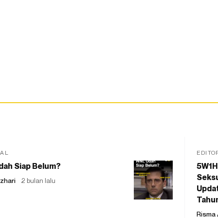
IAL
EDITO
dah Siap Belum?
5W1H
Seksu
zhari
2 bulan lalu
Updat
Tahu
Risma 