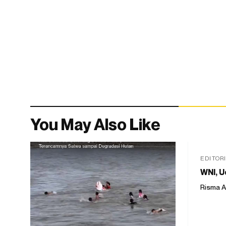
You May Also Like
EDITOR
WNI, U
Risma A