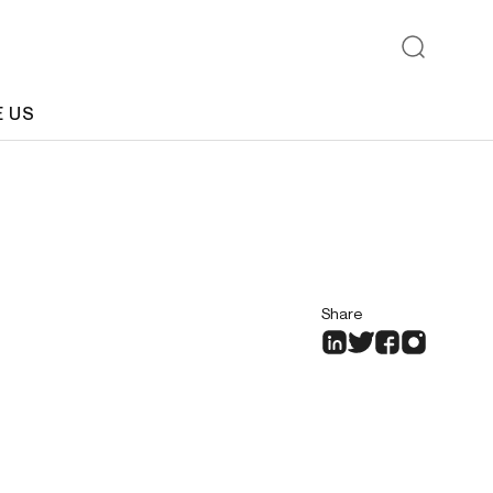
E US
Share