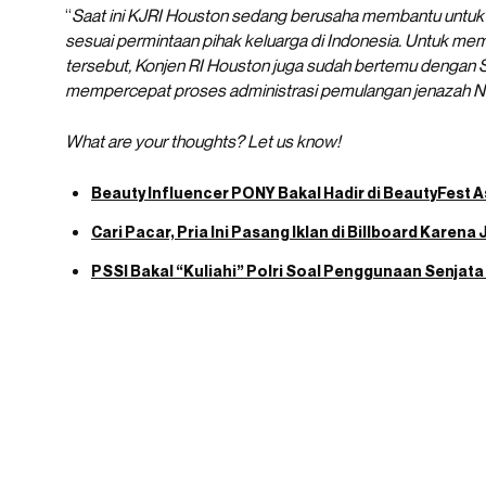
“
Saat ini KJRI Houston sedang berusaha membantu untuk
sesuai permintaan pihak keluarga di Indonesia. Untuk m
tersebut, Konjen RI Houston juga sudah bertemu dengan Se
mempercepat proses administrasi pemulangan jenazah N
What are your thoughts? Let us know!
Beauty Influencer PONY Bakal Hadir di BeautyFest A
Cari Pacar, Pria Ini Pasang Iklan di Billboard Kare
PSSI Bakal “Kuliahi” Polri Soal Penggunaan Senjat