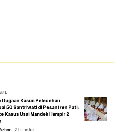
RIAL
: Dugaan Kasus Pelecehan
al 50 Santriwati di Pesantren Pati:
e Kasus Usai Mandek Hampir 2
n
Azhari
2 bulan lalu