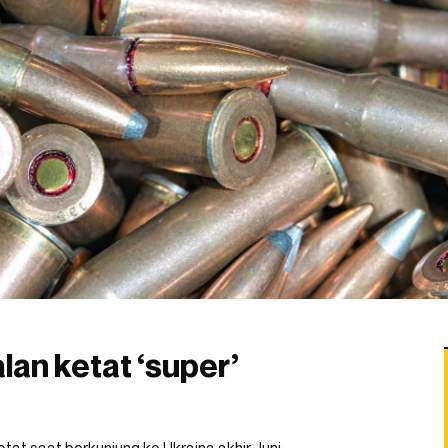
an ketat ‘super’