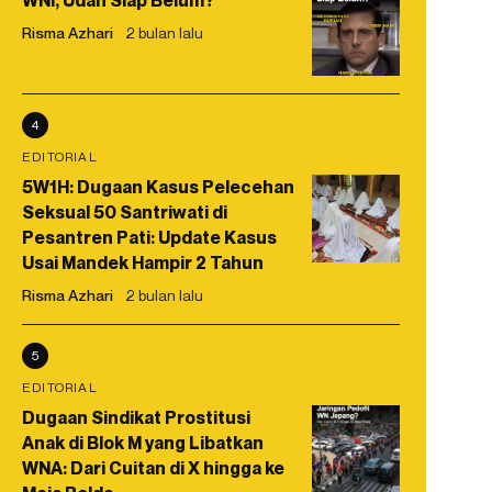
WNI, Udah Siap Belum?
Risma Azhari
2 bulan lalu
4
EDITORIAL
5W1H: Dugaan Kasus Pelecehan
Seksual 50 Santriwati di
Pesantren Pati: Update Kasus
Usai Mandek Hampir 2 Tahun
Risma Azhari
2 bulan lalu
5
EDITORIAL
Dugaan Sindikat Prostitusi
Anak di Blok M yang Libatkan
WNA: Dari Cuitan di X hingga ke