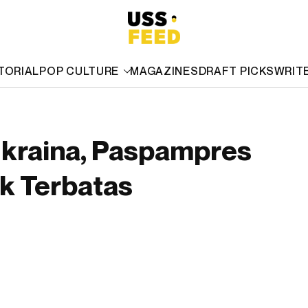
TORIAL
POP CULTURE
MAGAZINES
DRAFT PICKS
WRIT
kraina, Paspampres
ak Terbatas