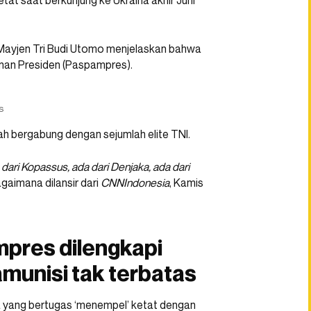
at saat berkunjung ke Ukraina akhir Juni
ayjen Tri Budi Utomo menjelaskan bahwa
nan Presiden (Paspampres).
s
 bergabung dengan sejumlah elite TNI.
 dari Kopassus, ada dari Denjaka, ada dari
bagaimana dilansir dari
CNNIndonesia
, Kamis
mpres dilengkapi
amunisi tak terbatas
a yang bertugas ‘menempel’ ketat dengan