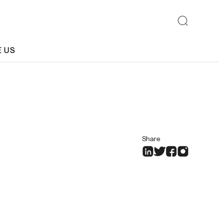
E US
Share