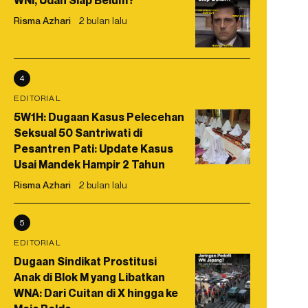
WNI, Udah Siap Belum?
Risma Azhari
2 bulan lalu
4
EDITORIAL
5W1H: Dugaan Kasus Pelecehan
Seksual 50 Santriwati di
Pesantren Pati: Update Kasus
Usai Mandek Hampir 2 Tahun
Risma Azhari
2 bulan lalu
5
EDITORIAL
Dugaan Sindikat Prostitusi
Anak di Blok M yang Libatkan
WNA: Dari Cuitan di X hingga ke