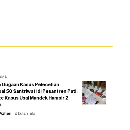
RIAL
: Dugaan Kasus Pelecehan
al 50 Santriwati di Pesantren Pati:
e Kasus Usai Mandek Hampir 2
n
Azhari
2 bulan lalu