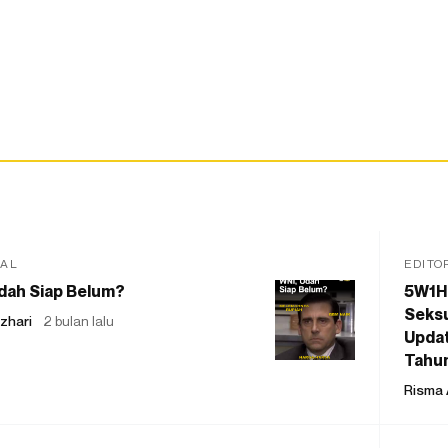
IAL
EDITO
dah Siap Belum?
5W1H
Seksu
zhari
2 bulan lalu
Updat
Tahu
Risma 