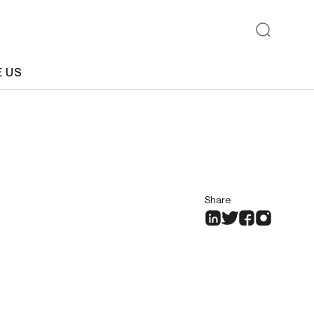
E US
Share