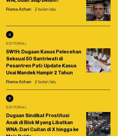
WNI, Udah Siap Belum?
Risma Azhari
2 bulan lalu
4
EDITORIAL
5W1H: Dugaan Kasus Pelecehan
Seksual 50 Santriwati di
Pesantren Pati: Update Kasus
Usai Mandek Hampir 2 Tahun
Risma Azhari
2 bulan lalu
5
EDITORIAL
Dugaan Sindikat Prostitusi
Anak di Blok M yang Libatkan
WNA: Dari Cuitan di X hingga ke