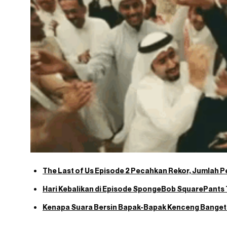
The Last of Us Episode 2 Pecahkan Rekor, Jumlah 
Hari Kebalikan di Episode SpongeBob SquarePants
Kenapa Suara Bersin Bapak-Bapak Kenceng Bange