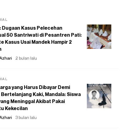
RIAL
: Dugaan Kasus Pelecehan
al 50 Santriwati di Pesantren Pati:
e Kasus Usai Mandek Hampir 2
n
Azhari
2 bulan lalu
RIAL
arga yang Harus Dibayar Demi
 Bertelanjang Kaki, Mandala: Siswa
ang Meninggal Akibat Pakai
u Kekecilan
Azhari
3 bulan lalu