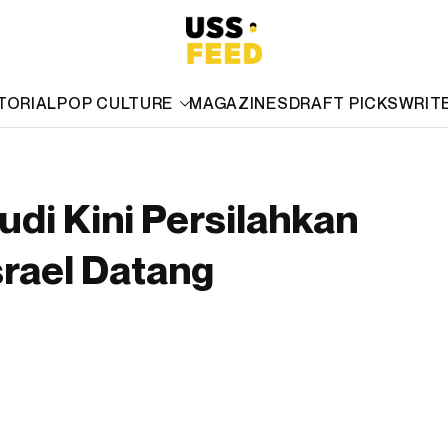
TORIAL
POP CULTURE
MAGAZINES
DRAFT PICKS
WRIT
udi Kini Persilahkan
srael Datang