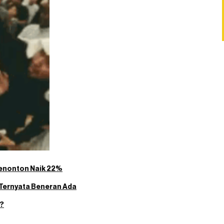
Penonton Naik 22%
 Ternyata Beneran Ada
t?