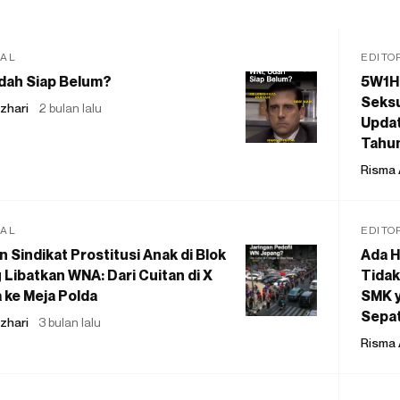
IAL
EDITO
dah Siap Belum?
5W1H
Seksu
zhari
2 bulan lalu
Updat
Tahu
Risma 
IAL
EDITO
 Sindikat Prostitusi Anak di Blok
Ada H
 Libatkan WNA: Dari Cuitan di X
Tidak
 ke Meja Polda
SMK y
Sepat
zhari
3 bulan lalu
Risma 