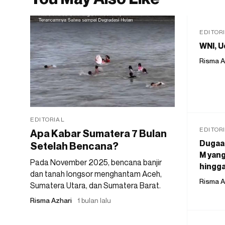
EDITOR
WNI, U
Risma A
EDITORIAL
EDITOR
Apa Kabar Sumatera 7 Bulan
Dugaan
Setelah Bencana?
M yang
Pada November 2025, bencana banjir
hingga
dan tanah longsor menghantam Aceh,
Risma A
Sumatera Utara, dan Sumatera Barat.
Risma Azhari
1 bulan lalu