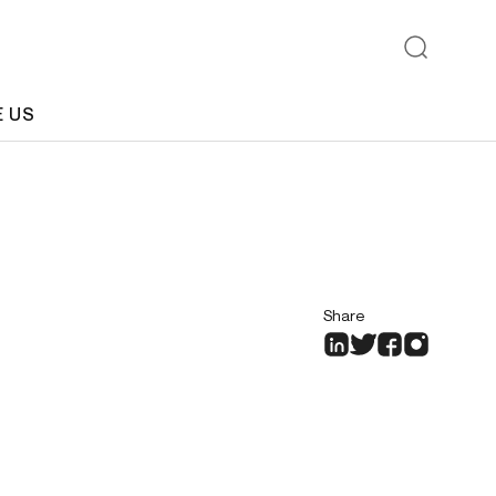
E US
Share