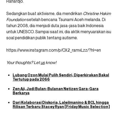
Rahardjo.
Sedangkan buat aktivisme, dia mendirikan
Christine Hakim
Foundation
setelah bencana Tsunami Aceh melanda. Di
tahun 2008, dia menjadi duta jasa-jasa baik Indonesia
untuk UNESCO. Sampai saat ini, dia aktik menyuarakan isu
soal pendidikan publik tentang autisme.
https://www.instagram.com/p/CX2_ramvLzz/?hl=en
Your thoughts? Let
us
know!
Lubang Ozon Mulai Pulih Sendiri, Diperkirakan Bakal
Tertutup pada 2066
Zen Aji, Jadi Bulan-Bulanan Netizen Gara-Gara
Berkarya
Dari Kolaborasi Diskoria, Laleilmanino & BCL hingga
Rilisan Terbaru Stacey Ryan [Friday Music Selection]