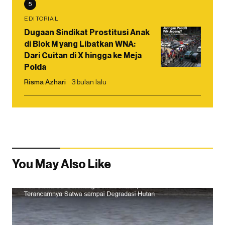
5
EDITORIAL
Dugaan Sindikat Prostitusi Anak
di Blok M yang Libatkan WNA:
Dari Cuitan di X hingga ke Meja
Polda
Risma Azhari
3 bulan lalu
You May Also Like