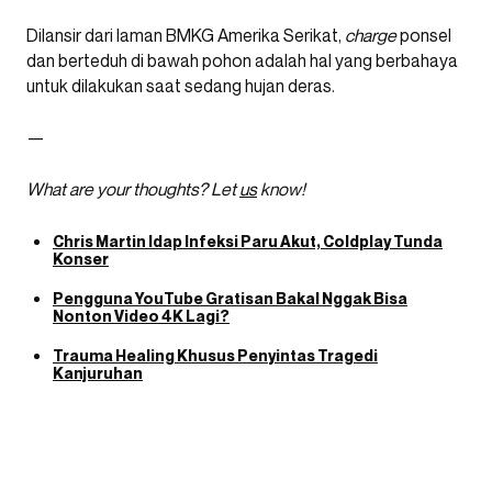
Dilansir dari laman BMKG Amerika Serikat,
charge
ponsel
dan berteduh di bawah pohon adalah hal yang berbahaya
untuk dilakukan saat sedang hujan deras.
—
What are your thoughts? Let
us
know!
Chris Martin Idap Infeksi Paru Akut, Coldplay Tunda
Konser
Pengguna YouTube Gratisan Bakal Nggak Bisa
Nonton Video 4K Lagi?
Trauma Healing Khusus Penyintas Tragedi
Kanjuruhan