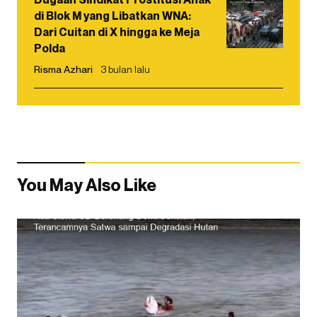
di Blok M yang Libatkan WNA:
Dari Cuitan di X hingga ke Meja
Polda
Risma Azhari
3 bulan lalu
You May Also Like