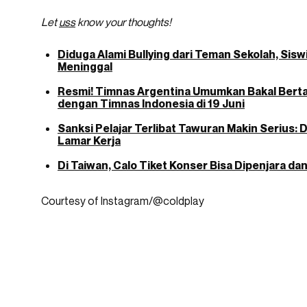
Let
uss
know your thoughts!
Diduga Alami Bullying dari Teman Sekolah, Sisw
Meninggal
Resmi! Timnas Argentina Umumkan Bakal Bert
dengan Timnas Indonesia di 19 Juni
Sanksi Pelajar Terlibat Tawuran Makin Serius: 
Lamar Kerja
Di Taiwan, Calo Tiket Konser Bisa Dipenjara d
Courtesy of Instagram/@coldplay