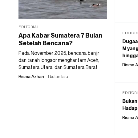
EDITORIAL
EDITOR
Apa Kabar Sumatera 7 Bulan
Dugaan
Setelah Bencana?
M yang
Pada November 2025, bencana banjir
hingga
dan tanah longsor menghantam Aceh,
Risma A
Sumatera Utara, dan Sumatera Barat.
Risma Azhari
1 bulan lalu
EDITOR
Bukan 
Hadapi
Risma A