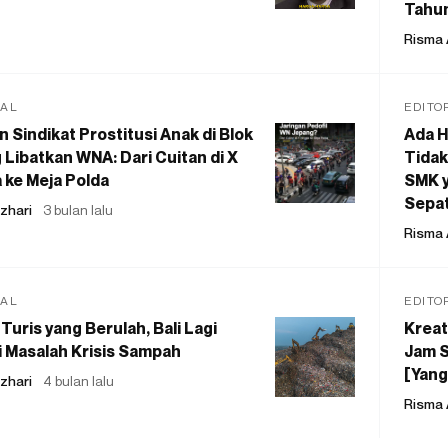
Tahu
Risma 
IAL
EDITO
 Sindikat Prostitusi Anak di Blok
Ada H
 Libatkan WNA: Dari Cuitan di X
Tidak
 ke Meja Polda
SMK y
Sepat
zhari
3 bulan lalu
Risma 
IAL
EDITO
Turis yang Berulah, Bali Lagi
Kreat
 Masalah Krisis Sampah
Jam S
[Yang
zhari
4 bulan lalu
Risma 