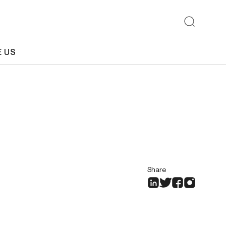
E US
Share