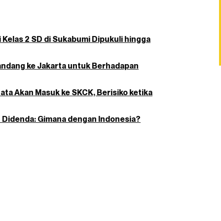
i Kelas 2 SD di Sukabumi Dipukuli hingga
andang ke Jakarta untuk Berhadapan
Data Akan Masuk ke SKCK, Berisiko ketika
an Didenda: Gimana dengan Indonesia?