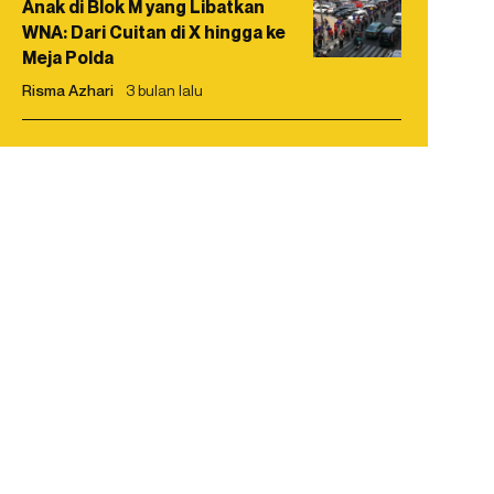
Anak di Blok M yang Libatkan
WNA: Dari Cuitan di X hingga ke
Meja Polda
Risma Azhari
3 bulan lalu