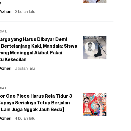
n
Azhari
2 bulan lalu
RIAL
arga yang Harus Dibayar Demi
 Bertelanjang Kaki, Mandala: Siswa
ang Meninggal Akibat Pakai
u Kekecilan
Azhari
3 bulan lalu
RIAL
or One Piece Harus Rela Tidur 3
upaya Serialnya Tetap Berjalan
 Lain Juga Nggak Jauh Beda]
Azhari
4 bulan lalu