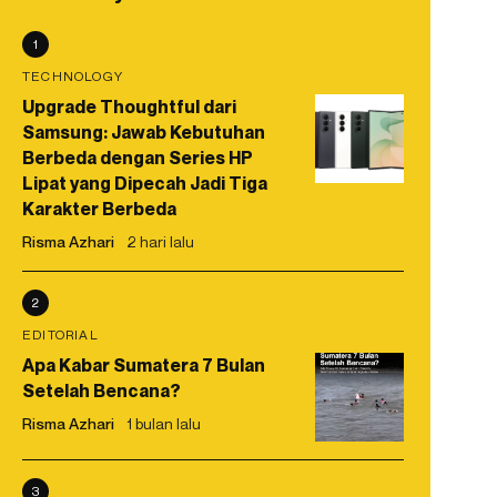
1
TECHNOLOGY
Upgrade Thoughtful dari
Samsung: Jawab Kebutuhan
Berbeda dengan Series HP
Lipat yang Dipecah Jadi Tiga
Karakter Berbeda
Risma Azhari
2 hari lalu
2
EDITORIAL
Apa Kabar Sumatera 7 Bulan
Setelah Bencana?
Risma Azhari
1 bulan lalu
3