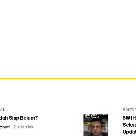
IAL
EDITO
dah Siap Belum?
5W1H
Seksu
zhari
2 bulan lalu
Updat