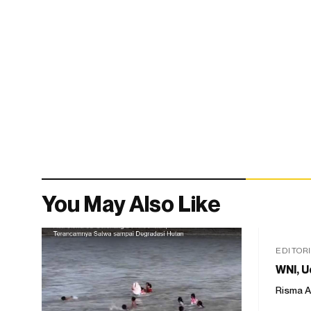
You May Also Like
EDITOR
WNI, U
Risma A