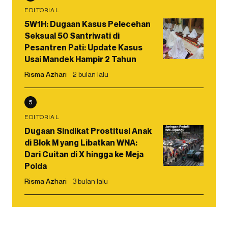
EDITORIAL
5W1H: Dugaan Kasus Pelecehan
Seksual 50 Santriwati di
Pesantren Pati: Update Kasus
Usai Mandek Hampir 2 Tahun
Risma Azhari
2 bulan lalu
5
EDITORIAL
Dugaan Sindikat Prostitusi Anak
di Blok M yang Libatkan WNA:
Dari Cuitan di X hingga ke Meja
Polda
Risma Azhari
3 bulan lalu