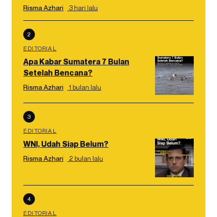
Risma Azhari
3 hari lalu
2
EDITORIAL
Apa Kabar Sumatera 7 Bulan
Setelah Bencana?
Risma Azhari
1 bulan lalu
3
EDITORIAL
WNI, Udah Siap Belum?
Risma Azhari
2 bulan lalu
4
EDITORIAL