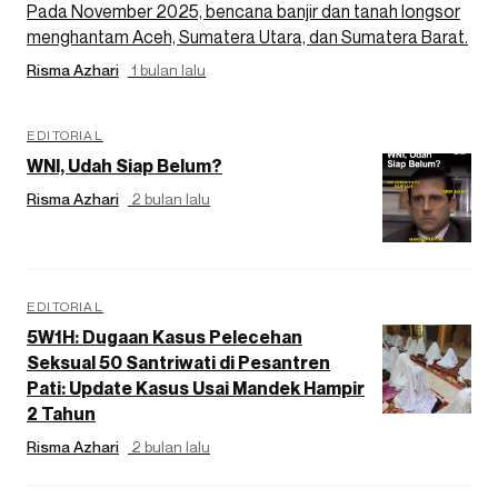
Pada November 2025, bencana banjir dan tanah longsor
menghantam Aceh, Sumatera Utara, dan Sumatera Barat.
Risma Azhari
1 bulan lalu
EDITORIAL
WNI, Udah Siap Belum?
Risma Azhari
2 bulan lalu
EDITORIAL
5W1H: Dugaan Kasus Pelecehan
Seksual 50 Santriwati di Pesantren
Pati: Update Kasus Usai Mandek Hampir
2 Tahun
Risma Azhari
2 bulan lalu