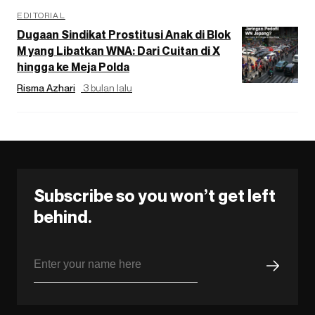
EDITORIAL
Dugaan Sindikat Prostitusi Anak di Blok
M yang Libatkan WNA: Dari Cuitan di X
hingga ke Meja Polda
Risma Azhari
3 bulan lalu
Subscribe so you won’t get left
behind.