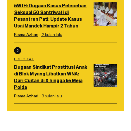
5W1H: Dugaan Kasus Pelecehan
Seksual 50 Santriwati di
Pesantren Pati: Update Kasus
Usai Mandek Hampir 2 Tahun
Risma Azhari
2 bulan lalu
5
EDITORIAL
Dugaan Sindikat Prostitusi Anak
di Blok M yang Libatkan WNA:
Dari Cuitan di X hingga ke Meja
Polda
Risma Azhari
3 bulan lalu