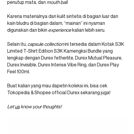
penutup mata, dan
mouth ball
.
Karena materialnya dari kulit sintetis di bagian luar dan
kain bludru di bagian dalam, “mainan” ini nyaman
digunakan dan bikin
experience
kalian lebih seru.
Selain itu,
capsule collection
ini tersedia dalam Kotak S3K
Limited T-Shirt Edition S3K Kamengksi Bundle yang
lengkap dengan Durex fetherlite, Durex Mutual Pleasure,
Durex Invisible, Durex Intense Vibe Ring, dan Durex Play
Feel 100ml.
Buat kalian yang mau dapetin koleksi ini, bisa cek
Tokopedia & Shopee official Durex sekarang juga!
Let
us
know your thoughts!