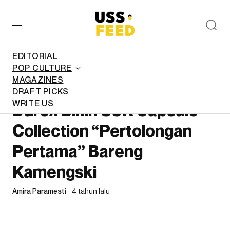
EDITORIAL
POP CULTURE
MAGAZINES
FASHION
DRAFT PICKS
WRITE US
Durex Bikin S3K Capsule
Collection “Pertolongan
Pertama” Bareng
Kamengski
Amira Paramesti
4 tahun lalu