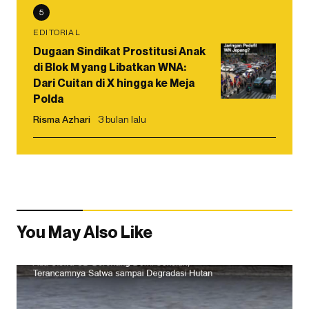
5
EDITORIAL
Dugaan Sindikat Prostitusi Anak
di Blok M yang Libatkan WNA:
Dari Cuitan di X hingga ke Meja
Polda
Risma Azhari
3 bulan lalu
You May Also Like