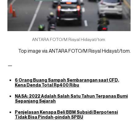
ANTARA FOTO/M Risyal Hidayat/tom.
Top image via ANTARA FOTO/M Risyal Hidayat/tom.
—
6 Orang Buang Sampah Sembarangan saat CFD,
Kena Denda Total Rp400 Ribu
NASA: 2022 Adalah Salah Satu Tahun Terpanas Bumi
Sepanjang Sejarah
Penjelasan Kenapa Beli BBM Subsidi Berpotensi
Tidak Bisa Pindah-pindah SPBU