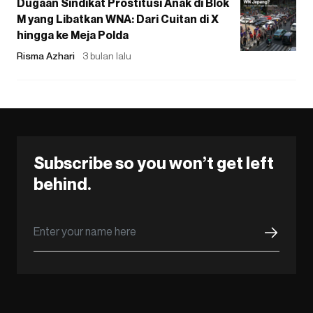
Dugaan Sindikat Prostitusi Anak di Blok
M yang Libatkan WNA: Dari Cuitan di X
hingga ke Meja Polda
Risma Azhari
3 bulan lalu
Subscribe so you won’t get left
behind.