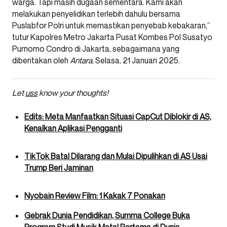
warga. Tapi masih dugaan sementara. Kami akan
melakukan penyelidikan terlebih dahulu bersama
Puslabfor Polri untuk memastikan penyebab kebakaran,”
tutur Kapolres Metro Jakarta Pusat Kombes Pol Susatyo
Purnomo Condro di Jakarta, sebagaimana yang
diberitakan oleh
Antara
, Selasa, 21 Januari 2025.
Let
uss
know your thoughts!
Edits: Meta Manfaatkan Situasi CapCut Diblokir di AS,
Kenalkan Aplikasi Pengganti
TikTok Batal Dilarang dan Mulai Dipulihkan di AS Usai
Trump Beri Jaminan
Nyobain Review Film: 1 Kakak 7 Ponakan
Gebrak Dunia Pendidikan, Summa College Buka
Program Studi Musik Metal Pertama di Dunia