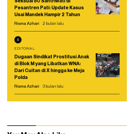
Seksual 50 Santriwati di
Pesantren Pati: Update Kasus
Usai Mandek Hampir 2 Tahun
Risma Azhari
2 bulan lalu
5
EDITORIAL
Dugaan Sindikat Prostitusi Anak
di Blok M yang Libatkan WNA:
Dari Cuitan di X hingga ke Meja
Polda
Risma Azhari
3 bulan lalu