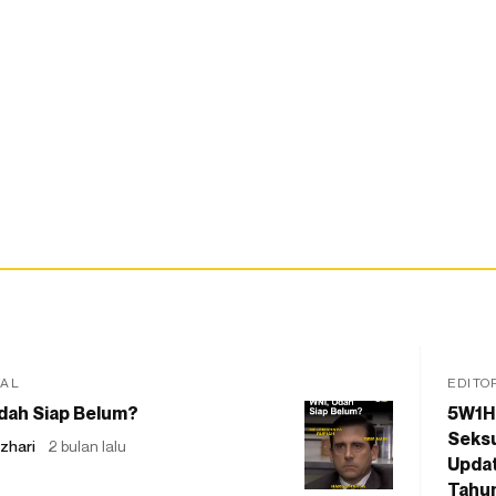
IAL
EDITO
dah Siap Belum?
5W1H
Seksu
zhari
2 bulan lalu
Updat
Tahu