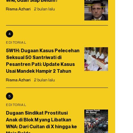
WNI, Udah Siap Belum?
Risma Azhari
2 bulan lalu
4
EDITORIAL
5W1H: Dugaan Kasus Pelecehan
Seksual 50 Santriwati di
Pesantren Pati: Update Kasus
Usai Mandek Hampir 2 Tahun
Risma Azhari
2 bulan lalu
5
EDITORIAL
Dugaan Sindikat Prostitusi
Anak di Blok M yang Libatkan
WNA: Dari Cuitan di X hingga ke