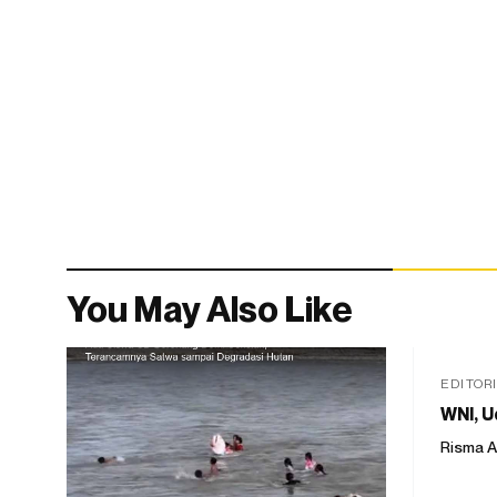
You May Also Like
EDITOR
WNI, U
Risma A