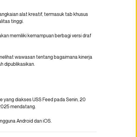
ngkaian alat kreatif, termasuk tab khusus
itas tinggi.
 akan memiliki kemampuan berbagi versi draf
lihat wawasan tentang bagaimana kinerja
h dipublikasikan.
re yang diakses USS Feed pada Senin, 20
t 2025 mendatang.
engguna Android dan iOS.