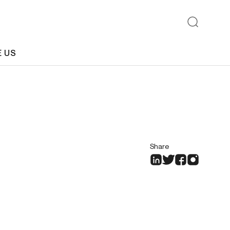
E US
Share