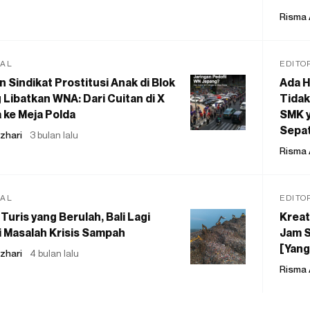
Risma 
IAL
EDITO
 Sindikat Prostitusi Anak di Blok
Ada H
 Libatkan WNA: Dari Cuitan di X
Tidak
 ke Meja Polda
SMK y
Sepat
zhari
3 bulan lalu
Risma 
IAL
EDITO
Turis yang Berulah, Bali Lagi
Kreat
 Masalah Krisis Sampah
Jam S
[Yang
zhari
4 bulan lalu
Risma 