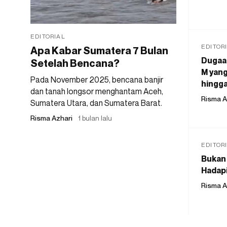
EDITORIAL
EDITOR
Apa Kabar Sumatera 7 Bulan
Dugaan
Setelah Bencana?
M yang
Pada November 2025, bencana banjir
hingga
dan tanah longsor menghantam Aceh,
Risma A
Sumatera Utara, dan Sumatera Barat.
Risma Azhari
1 bulan lalu
EDITOR
Bukan 
Hadapi
Risma A