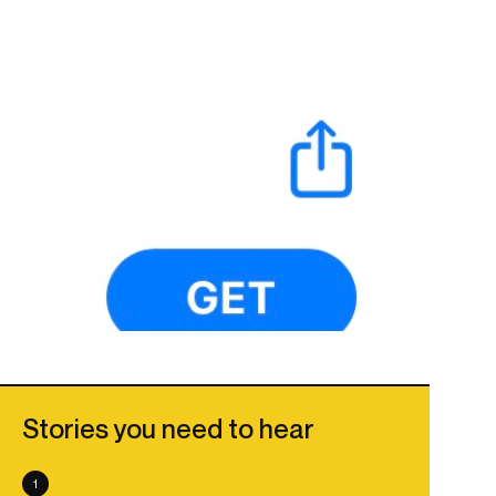
Stories you need to hear
1