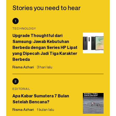
Stories you need to hear
1
TECHNOLOGY
Upgrade Thoughtful dari
Samsung: Jawab Kebutuhan
Berbeda dengan Series HP Lipat
yang Dipecah Jadi Tiga Karakter
Berbeda
Risma Azhari
3 hari lalu
2
EDITORIAL
Apa Kabar Sumatera 7 Bulan
Setelah Bencana?
Risma Azhari
1 bulan lalu