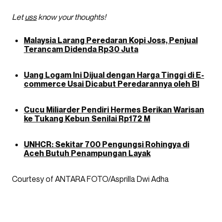
Let
uss
know your thoughts!
Malaysia Larang Peredaran Kopi Joss, Penjual
Terancam Didenda Rp30 Juta
Uang Logam Ini Dijual dengan Harga Tinggi di E-
commerce Usai Dicabut Peredarannya oleh BI
Cucu Miliarder Pendiri Hermes Berikan Warisan
ke Tukang Kebun Senilai Rp172 M
UNHCR: Sekitar 700 Pengungsi Rohingya di
Aceh Butuh Penampungan Layak
Courtesy of ANTARA FOTO/Asprilla Dwi Adha