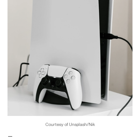
Courtesy of Unsplash/Nik
—