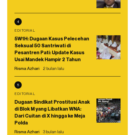
4
EDITORIAL
5W1H: Dugaan Kasus Pelecehan
Seksual 50 Santriwati di
Pesantren Pati: Update Kasus
Usai Mandek Hampir 2 Tahun
Risma Azhari
2 bulan lalu
5
EDITORIAL
Dugaan Sindikat Prostitusi Anak
di Blok M yang Libatkan WNA:
Dari Cuitan di X hingga ke Meja
Polda
Risma Azhari
3 bulan lalu