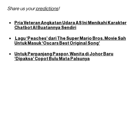
Share us your
predictions
!
Pria Veteran Angkatan Udara AS Ini Menikahi Karakter
Chatbot AI Buatannya Sendiri
Lagu ‘Peaches’ dari The Super Mario Bros. Movie Sah
Untuk Masuk ‘Oscars Best Original Song’
Untuk Perpanjang Paspor, Wanita di Johor Baru
‘Dipaksa’ Copot Bulu Mata Palsunya