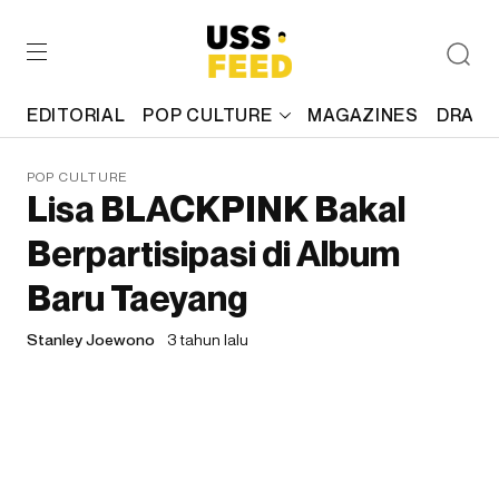
EDITORIAL
POP CULTURE
MAGAZINES
DRAFT
POP CULTURE
Lisa BLACKPINK Bakal
Berpartisipasi di Album
Baru Taeyang
Stanley Joewono
3 tahun lalu