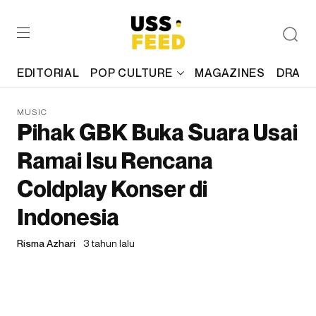
EDITORIAL
POP CULTURE
MAGAZINES
DRAFT
MUSIC
Pihak GBK Buka Suara Usai
Ramai Isu Rencana
Coldplay Konser di
Indonesia
Risma Azhari
3 tahun lalu