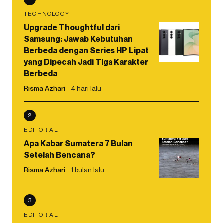
TECHNOLOGY
Upgrade Thoughtful dari
Samsung: Jawab Kebutuhan
Berbeda dengan Series HP Lipat
yang Dipecah Jadi Tiga Karakter
Berbeda
Risma Azhari
4 hari lalu
2
EDITORIAL
Apa Kabar Sumatera 7 Bulan
Setelah Bencana?
Risma Azhari
1 bulan lalu
3
EDITORIAL