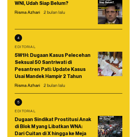
WNI, Udah Siap Belum?
Risma Azhari
2 bulan lalu
4
EDITORIAL
5W1H: Dugaan Kasus Pelecehan
Seksual 50 Santriwati di
Pesantren Pati: Update Kasus
Usai Mandek Hampir 2 Tahun
Risma Azhari
2 bulan lalu
5
EDITORIAL
Dugaan Sindikat Prostitusi Anak
di Blok M yang Libatkan WNA:
Dari Cuitan di X hingga ke Meja