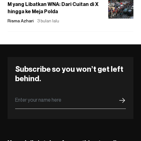
M yang Libatkan WNA: Dari Cuitan di X
hingga ke Meja Polda
Risma Azhari
3 bulan lalu
Subscribe so you won’t get left
behind.