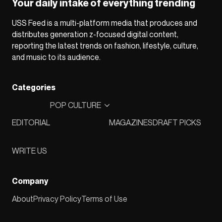
Your daily intake of everything trending
USS Feed is a multi-platform media that produces and
distributes generation z-focused digital content,
reporting the latest trends on fashion, lifestyle, culture,
and music to its audience.
Categories
POP CULTURE
EDITORIAL
MAGAZINES
DRAFT PICKS
WRITE US
Company
About
Privacy Policy
Terms of Use