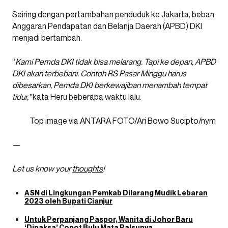
Seiring dengan pertambahan penduduk ke Jakarta, beban
Anggaran Pendapatan dan Belanja Daerah (APBD) DKI
menjadi bertambah.
“
Kami Pemda DKI tidak bisa melarang. Tapi ke depan, APBD
DKI akan terbebani. Contoh RS Pasar Minggu harus
dibesarkan, Pemda DKI berkewajiban menambah tempat
tidur,”
kata Heru beberapa waktu lalu.
Top image via ANTARA FOTO/Ari Bowo Sucipto/nym
—
Let us know your
thoughts
!
ASN di Lingkungan Pemkab Dilarang Mudik Lebaran
2023 oleh Bupati Cianjur
Untuk Perpanjang Paspor, Wanita di Johor Baru
‘Dipaksa’ Copot Bulu Mata Palsunya