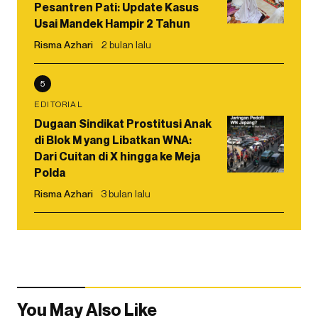
Pesantren Pati: Update Kasus
Usai Mandek Hampir 2 Tahun
Risma Azhari
2 bulan lalu
5
EDITORIAL
Dugaan Sindikat Prostitusi Anak
di Blok M yang Libatkan WNA:
Dari Cuitan di X hingga ke Meja
Polda
Risma Azhari
3 bulan lalu
You May Also Like