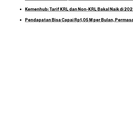
Kemenhub: Tarif KRL dan Non-KRL Bakal Naik di 20
Pendapatan Bisa Capai Rp1,05 M per Bulan, Permas