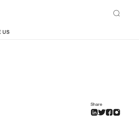
E US
Share