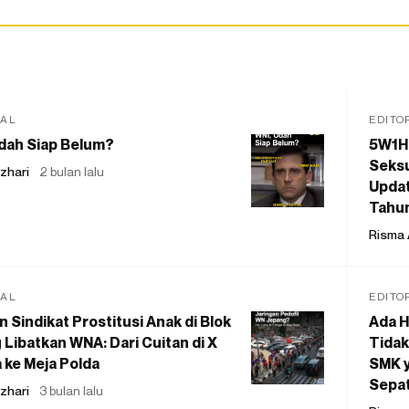
IAL
EDITO
dah Siap Belum?
5W1H
Seksu
zhari
2 bulan lalu
Updat
Tahu
Risma 
IAL
EDITO
 Sindikat Prostitusi Anak di Blok
Ada H
 Libatkan WNA: Dari Cuitan di X
Tidak
 ke Meja Polda
SMK y
Sepat
zhari
3 bulan lalu