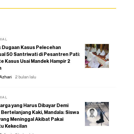
RIAL
: Dugaan Kasus Pelecehan
al 50 Santriwati di Pesantren Pati:
e Kasus Usai Mandek Hampir 2
n
Azhari
2 bulan lalu
RIAL
arga yang Harus Dibayar Demi
 Bertelanjang Kaki, Mandala: Siswa
ang Meninggal Akibat Pakai
u Kekecilan