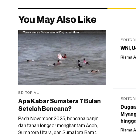
You May Also Like
EDITOR
WNI, U
Risma A
EDITORIAL
EDITOR
Apa Kabar Sumatera 7 Bulan
Dugaan
Setelah Bencana?
M yang
Pada November 2025, bencana banjir
hingga
dan tanah longsor menghantam Aceh,
Risma A
Sumatera Utara, dan Sumatera Barat.