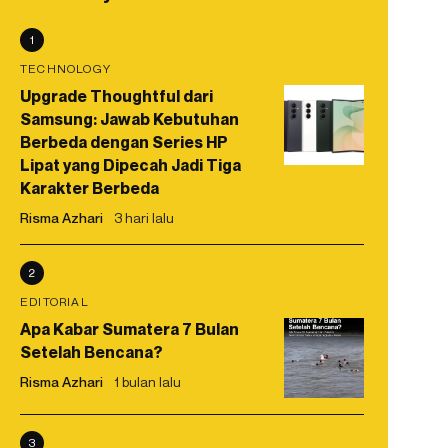
1
TECHNOLOGY
Upgrade Thoughtful dari
Samsung: Jawab Kebutuhan
Berbeda dengan Series HP
Lipat yang Dipecah Jadi Tiga
Karakter Berbeda
Risma Azhari
3 hari lalu
2
EDITORIAL
Apa Kabar Sumatera 7 Bulan
Setelah Bencana?
Risma Azhari
1 bulan lalu
3