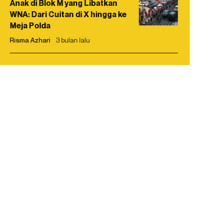
Anak di Blok M yang Libatkan
WNA: Dari Cuitan di X hingga ke
Meja Polda
Risma Azhari
3 bulan lalu