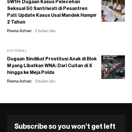
5W1H: Dugaan Kasus Pelecehan
Seksual 50 Santriwati di Pesantren
Pati: Update Kasus Usai Mandek Hampir
2 Tahun
Risma Azhari
2 bulan lalu
EDITORIAL
Dugaan Sindikat Prostitusi Anak di Blok
M yang Libatkan WNA: Dari Cuitan di X
hingga ke Meja Polda
Risma Azhari
3 bulan lalu
Subscribe so you won’t get left