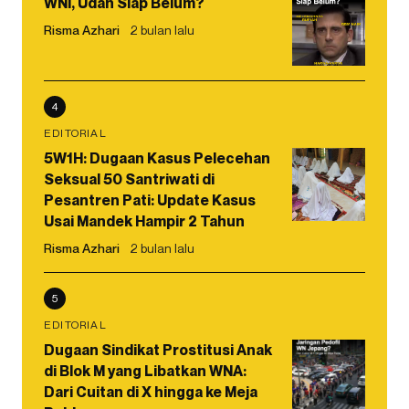
WNI, Udah Siap Belum?
Risma Azhari
2 bulan lalu
4
EDITORIAL
5W1H: Dugaan Kasus Pelecehan
Seksual 50 Santriwati di
Pesantren Pati: Update Kasus
Usai Mandek Hampir 2 Tahun
Risma Azhari
2 bulan lalu
5
EDITORIAL
Dugaan Sindikat Prostitusi Anak
di Blok M yang Libatkan WNA:
Dari Cuitan di X hingga ke Meja