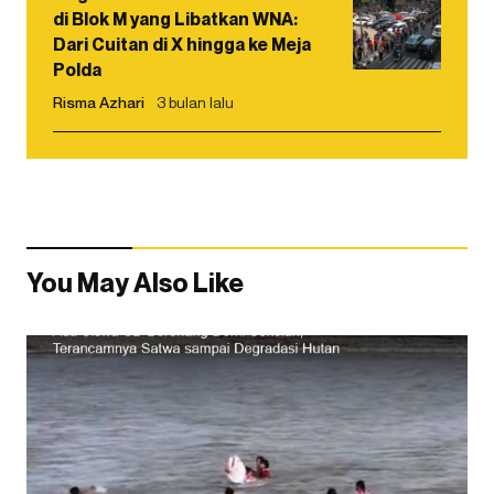
di Blok M yang Libatkan WNA:
Dari Cuitan di X hingga ke Meja
Polda
Risma Azhari
3 bulan lalu
You May Also Like