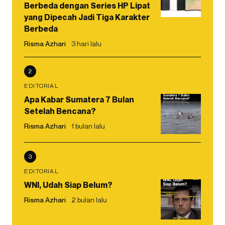
Berbeda dengan Series HP Lipat
yang Dipecah Jadi Tiga Karakter
Berbeda
Risma Azhari
3 hari lalu
2
EDITORIAL
Apa Kabar Sumatera 7 Bulan
Setelah Bencana?
Risma Azhari
1 bulan lalu
3
EDITORIAL
WNI, Udah Siap Belum?
Risma Azhari
2 bulan lalu