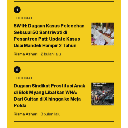
4
EDITORIAL
5W1H: Dugaan Kasus Pelecehan
Seksual 50 Santriwati di
Pesantren Pati: Update Kasus
Usai Mandek Hampir 2 Tahun
Risma Azhari
2 bulan lalu
5
EDITORIAL
Dugaan Sindikat Prostitusi Anak
di Blok M yang Libatkan WNA:
Dari Cuitan di X hingga ke Meja
Polda
Risma Azhari
3 bulan lalu