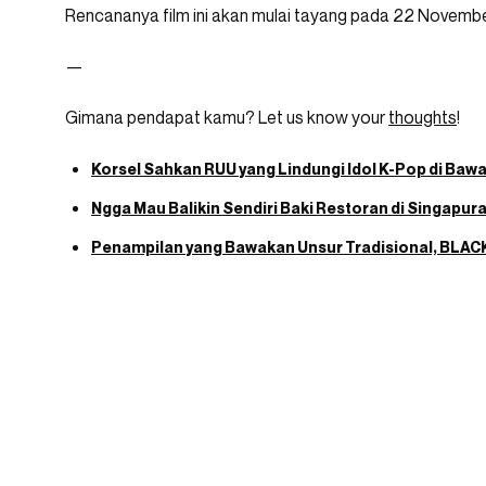
Rencananya film ini akan mulai tayang pada 22 Novemb
—
Gimana pendapat kamu? Let us know your
thoughts
!
Korsel Sahkan RUU yang Lindungi Idol K-Pop di Bawah
Ngga Mau Balikin Sendiri Baki Restoran di Singapur
Penampilan yang Bawakan Unsur Tradisional, BLA