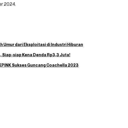
er 2024.
 Umur dari Eksploitasi di Industri Hiburan
a, Siap-siap Kena Denda Rp3,3 Juta!
CKPINK Sukses Guncang Coachella 2023