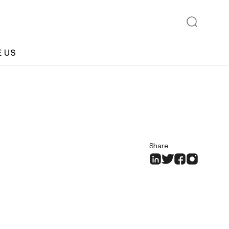
E US
Share