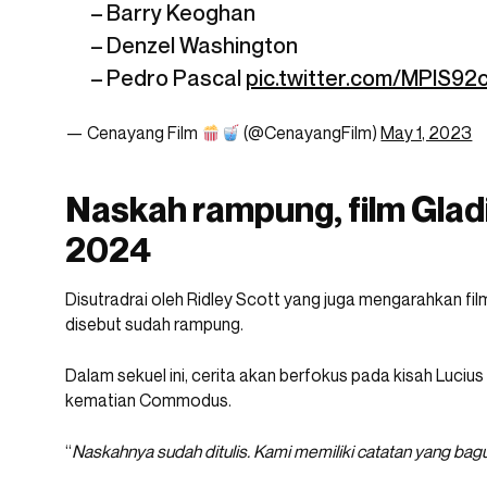
– Barry Keoghan
– Denzel Washington
– Pedro Pascal
pic.twitter.com/MPlS92
— Cenayang Film
(@CenayangFilm)
May 1, 2023
Naskah rampung, film Gladi
2024
Disutradrai oleh Ridley Scott yang juga mengarahkan fil
disebut sudah rampung.
Dalam sekuel ini, cerita akan berfokus pada kisah Luciu
kematian Commodus.
“
Naskahnya sudah ditulis. Kami memiliki catatan yang bagus