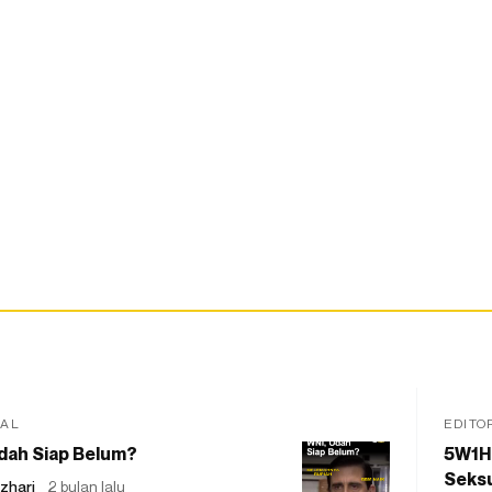
IAL
EDITO
dah Siap Belum?
5W1H
Seksu
zhari
2 bulan lalu