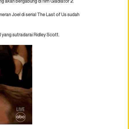
ng akan bergabung di film Gladiator 2.
meran Joel di serial The Last of Us sudah
l yang sutradarai Ridley Scott.