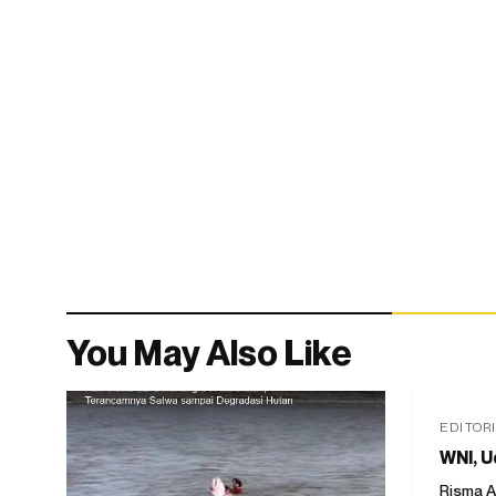
You May Also Like
EDITOR
WNI, U
Risma A