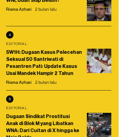
WNI, Udah Siap Belum?
Risma Azhari
2 bulan lalu
4
EDITORIAL
5W1H: Dugaan Kasus Pelecehan
Seksual 50 Santriwati di
Pesantren Pati: Update Kasus
Usai Mandek Hampir 2 Tahun
Risma Azhari
2 bulan lalu
5
EDITORIAL
Dugaan Sindikat Prostitusi
Anak di Blok M yang Libatkan
WNA: Dari Cuitan di X hingga ke