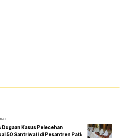
RIAL
: Dugaan Kasus Pelecehan
al 50 Santriwati di Pesantren Pati: