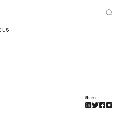
E US
Share