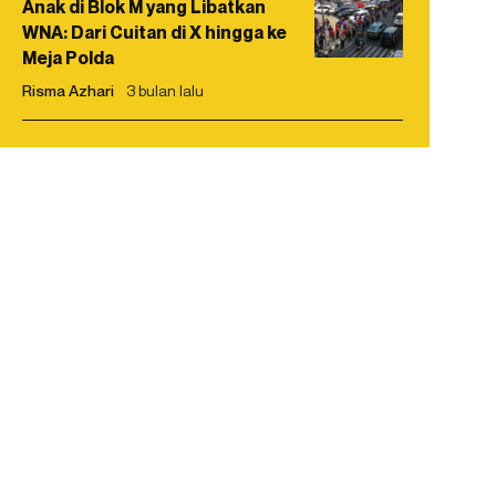
Anak di Blok M yang Libatkan
WNA: Dari Cuitan di X hingga ke
Meja Polda
Risma Azhari
3 bulan lalu