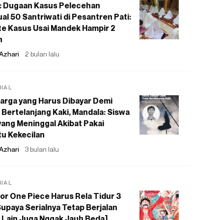
: Dugaan Kasus Pelecehan
al 50 Santriwati di Pesantren Pati:
e Kasus Usai Mandek Hampir 2
n
Azhari
2 bulan lalu
RIAL
arga yang Harus Dibayar Demi
 Bertelanjang Kaki, Mandala: Siswa
ang Meninggal Akibat Pakai
u Kekecilan
Azhari
3 bulan lalu
RIAL
or One Piece Harus Rela Tidur 3
upaya Serialnya Tetap Berjalan
 Lain Juga Nggak Jauh Beda]