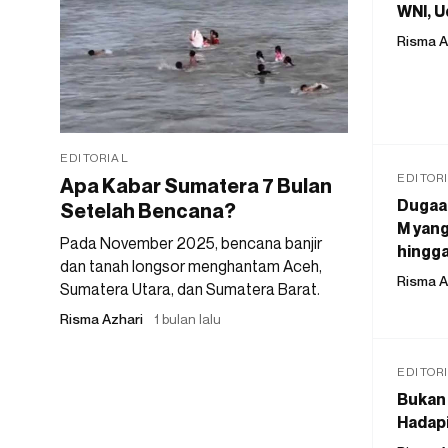
WNI, U
Risma A
EDITORIAL
EDITOR
Apa Kabar Sumatera 7 Bulan
Dugaan
Setelah Bencana?
M yang
Pada November 2025, bencana banjir
hingga
dan tanah longsor menghantam Aceh,
Risma A
Sumatera Utara, dan Sumatera Barat.
Risma Azhari
1 bulan lalu
EDITOR
Bukan 
Hadapi