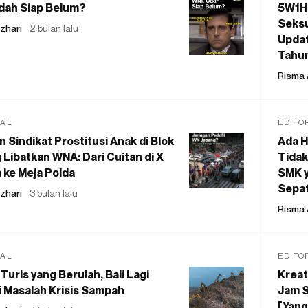
dah Siap Belum?
5W1H
Seksu
zhari
2 bulan lalu
Updat
Tahu
Risma 
IAL
EDITO
 Sindikat Prostitusi Anak di Blok
Ada H
 Libatkan WNA: Dari Cuitan di X
Tidak
 ke Meja Polda
SMK y
Sepat
zhari
3 bulan lalu
Risma 
IAL
EDITO
Turis yang Berulah, Bali Lagi
Kreat
 Masalah Krisis Sampah
Jam S
[Yang