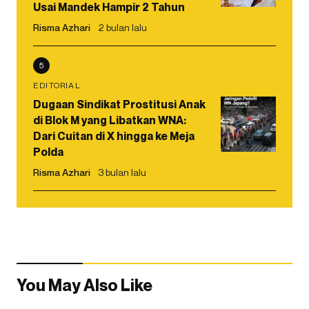
Usai Mandek Hampir 2 Tahun
Risma Azhari
2 bulan lalu
5
EDITORIAL
Dugaan Sindikat Prostitusi Anak
di Blok M yang Libatkan WNA:
Dari Cuitan di X hingga ke Meja
Polda
Risma Azhari
3 bulan lalu
You May Also Like