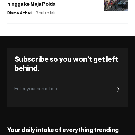
hingga ke Meja Polda
Risma Azhari
3 bulan lalu
Subscribe so you won’t get left
behind.
Your daily intake of everything trending