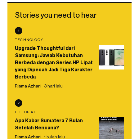
Stories you need to hear
1
TECHNOLOGY
Upgrade Thoughtful dari
Samsung: Jawab Kebutuhan
Berbeda dengan Series HP Lipat
yang Dipecah Jadi Tiga Karakter
Berbeda
Risma Azhari
3 hari lalu
2
EDITORIAL
Apa Kabar Sumatera 7 Bulan
Setelah Bencana?
Risma Azhari
1 bulan lalu