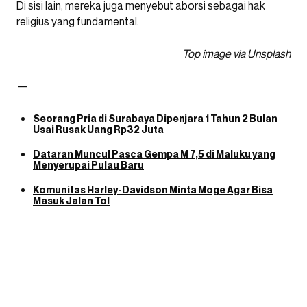
Di sisi lain, mereka juga menyebut aborsi sebagai hak
religius yang fundamental.
Top image via Unsplash
—
Seorang Pria di Surabaya Dipenjara 1 Tahun 2 Bulan
Usai Rusak Uang Rp32 Juta
Dataran Muncul Pasca Gempa M 7,5 di Maluku yang
Menyerupai Pulau Baru
Komunitas Harley-Davidson Minta Moge Agar Bisa
Masuk Jalan Tol